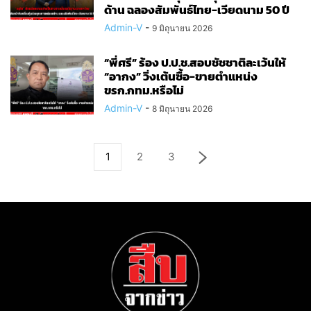
ด้าน ฉลองสัมพันธ์ไทย-เวียดนาม 50 ปี
Admin-V
-
9 มิถุนายน 2026
“พี่ศรี” ร้อง ป.ป.ช.สอบชัชชาติละเว้นให้
“อากง” วิ่งเต้นซื้อ-ขายตำแหน่ง
ขรก.กทม.หรือไม่
Admin-V
-
8 มิถุนายน 2026
1
2
3