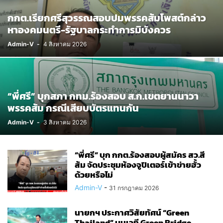
กกต.เรียกศรีสุวรรณสอบปมพรรคส้มโพสต์กล่าว
หาองคมนตรี-รัฐบาลกระทำการมิบังควร
Admin-V
-
4 สิงหาคม 2026
“พี่ศรี” บุกสภา กทม.ร้องสอบ ส.ก.เขตยานนาวา
พรรคส้ม กรณีเสียบบัตรแทนกัน
Admin-V
-
3 สิงหาคม 2026
“พี่ศรี” บุก กกต.ร้องสอบผู้สมัคร สว.สี
ส้ม จัดประชุมห้องจูปิเตอร์เข้าข่ายฮั้ว
ด้วยหรือไม่
Admin-V
-
31 กรกฎาคม 2026
นายกฯ ประกาศวิสัยทัศน์ “Green
Thailand” บนเวที Green Bridge