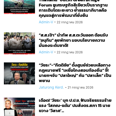
Forum ชูเศรษฐกิจสีเขียวเป็นรากฐาน
การเติบโตระยะยาว ย้ำธรรมาภิบาลคือ
กุญแจสู่การพัฒนาที่ยั่งยืน
Admin-V
-
22 กรกฎาคม 2026
“ส.ส.เป้า” นำทัพ ส.ส.ตะวันออก ต้อนรับ
“อนุทิน” ลุยพัทยา มอบนโยบายความ
มั่นคงระดับชาติ!
Admin-V
-
22 กรกฎาคม 2026
“วัชระ”-“กิตติชัย” ตั้งศูนย์ช่วยเหลือทาง
กฎหมายฟรี ”เหยื่อโกงสอบท้องถิ่น“ จี้!
นายกฯจับ “ปลาใหญ่” กัน “ปลาเล็ก” เป็น
พยาน
Jaturong Kerd.
-
21 กรกฎาคม 2026
เดือด! ‘วัชระ’ บุก ป.ป.ช. ฟันจริยธรรมร้าย
แรง ‘โสภณ-แต้ม’ ปมสั่งตร.สภา 15 นาย
ขวาง ‘วิลาศ’...