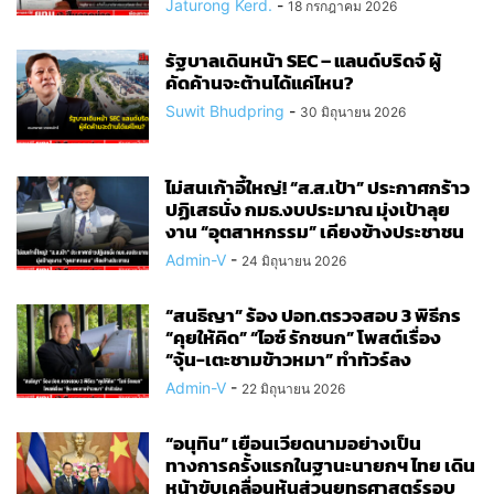
Jaturong Kerd.
-
18 กรกฎาคม 2026
รัฐบาลเดินหน้า SEC – แลนด์บริดจ์ ผู้
คัดค้านจะต้านได้แค่ไหน?
Suwit Bhudpring
-
30 มิถุนายน 2026
ไม่สนเก้าอี้ใหญ่! “ส.ส.เป้า” ประกาศกร้าว
ปฏิเสธนั่ง กมธ.งบประมาณ มุ่งเป้าลุย
งาน “อุตสาหกรรม” เคียงข้างประชาชน
Admin-V
-
24 มิถุนายน 2026
“สนธิญา” ร้อง ปอท.ตรวจสอบ 3 พิธีกร
“คุยให้คิด” “ไอซ์ รักชนก” โพสต์เรื่อง
“จุ้น-เตะชามข้าวหมา” ทำทัวร์ลง
Admin-V
-
22 มิถุนายน 2026
“อนุทิน” เยือนเวียดนามอย่างเป็น
ทางการครั้งแรกในฐานะนายกฯ ไทย เดิน
หน้าขับเคลื่อนหุ้นส่วนยุทธศาสตร์รอบ