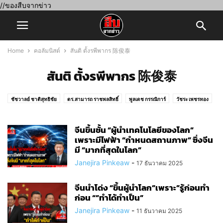
//ของสืบจากข่าว
Home
คอลัมนิสต์
สันติ ตั้งรพีพากร 陈俊泰
สันติ ตั้งรพีพากร 陈俊泰
ชัชวาลย์ ชาติสุทธิชัย
ดร.สามารถ ราชพลสิทธิ์
พูลเดช กรรณิการ์
วัชระ เพชรทอง
วิรุตม์ ศิริสวัสดิบุตร
สันติ ตั้งรพีพากร 陈俊泰
สืบจากข่าว
สืบสายศรัทธา
สุคนธ์ ชัยอารีย์
สุรชา บุญเปี่ยม
อยากเจอ
จีนขึ้นชั้น “ผู้นำเทคโนโลยีของโลก”
เพราะมีไฟฟ้า “กำหนดสถานภาพ” ซึ่งจีน
มี “มากที่สุดในโลก”
Janejira Pinkeaw
-
17 ธันวาคม 2025
จีนนำโด่ง “ขึ้นผู้นำโลก”เพราะ”รู้​ก่อน​ทำ​
ก่อน​ “”ทำได้​ทำเป็น”
Janejira Pinkeaw
-
11 ธันวาคม 2025