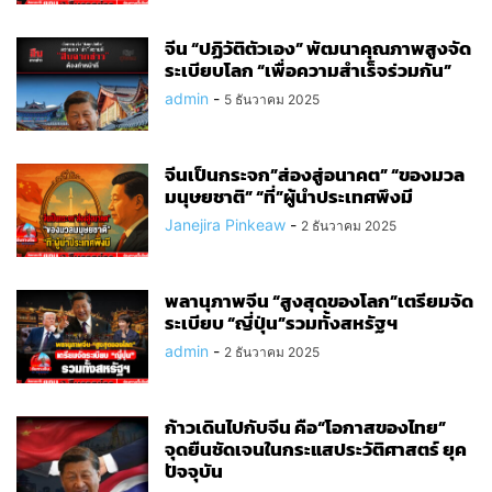
จีน “ปฏิวัติตัวเอง” พัฒนาคุณภาพสูงจัด
ระเบียบโลก “เพื่อความสำเร็จร่วมกัน”
admin
-
5 ธันวาคม 2025
จีนเป็นกระจก”ส่องสู่อนาคต​” “ของมวล
มนุษยชาติ​” “ที่”ผู้นำประเทศ​พึง​มี​
Janejira Pinkeaw
-
2 ธันวาคม 2025
พลานุภาพจีน “สูงสุดของโลก”เตรียมจัด
ระเบียบ​ “ญี่ปุ่น”รวมทั้งสหรัฐ​ฯ
admin
-
2 ธันวาคม 2025
ก้าวเดินไปกับจีน คือ“โอกาสของไทย”
จุดยืนชัดเจนในกระแสประวัติศาสตร์ ยุค
ปัจจุบัน