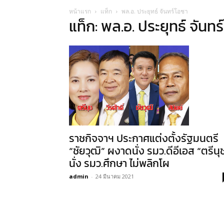
หน้าแรก
แท็ก
พล.อ. ประยุทธ์ จันทร์โอชา
แท็ก: พล.อ. ประยุทธ์ จันทร
ราชกิจจาฯ ประกาศแต่งตั้งรัฐมนตรี
“ชัยวุฒิ” ผงาดนั่ง รมว.ดีอีเอส “ตรีนุ
นั่ง รมว.ศึกษา ไม่พลิกโผ
admin
-
24 มีนาคม 2021