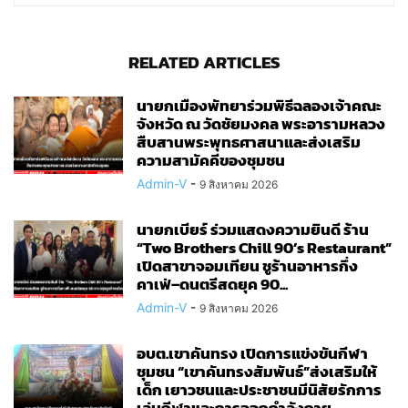
RELATED ARTICLES
นายกเมืองพัทยาร่วมพิธีฉลองเจ้าคณะ
จังหวัด ณ วัดชัยมงคล พระอารามหลวง
สืบสานพระพุทธศาสนาและส่งเสริม
ความสามัคคีของชุมชน
Admin-V
-
9 สิงหาคม 2026
นายกเบียร์ ร่วมแสดงความยินดี ร้าน
“Two Brothers Chill 90’s Restaurant”
เปิดสาขาจอมเทียน ชูร้านอาหารกึ่ง
คาเฟ่–ดนตรีสดยุค 90...
Admin-V
-
9 สิงหาคม 2026
อบต.เขาคันทรง เปิดการแข่งขันกีฬา
ชุมชน “เขาคันทรงสัมพันธ์”ส่งเสริมให้
เด็ก เยาวชนและประชาชนมีนิสัยรักการ