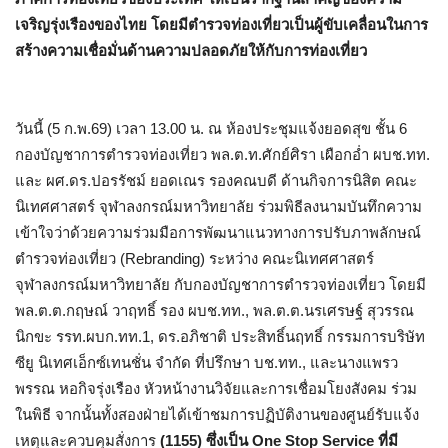
เจริญรุ่งเรืองของไทย โดยมีตำรวจท่องเที่ยวเป็นผู้ขับเคลื่อนในการ
สร้างความเชื่อมั่นด้านความปลอดภัยให้กับการท่องเที่ยว
วันนี้ (5 ก.พ.69) เวลา 13.00 น. ณ ห้องประชุมแจ้งยอดสุข ชั้น 6
กองบัญชาการตำรวจท่องเที่ยว พล.ต.ท.ศักย์ศิรา เผือกอ่ำ ผบช.ทท.
และ ผศ.ดร.ปอรรัชม์ ยอดเณร รองคณบดี ด้านกิจการนิสิต คณะ
นิเทศศาสตร์ จุฬาลงกรณ์มหาวิทยาลัย ร่วมพิธีลงนามบันทึกความ
เข้าใจว่าด้วยความร่วมมือการพัฒนาแนวทางการปรับภาพลักษณ์
ตำรวจท่องเที่ยว (Rebranding) ระหว่าง คณะนิเทศศาสตร์
จุฬาลงกรณ์มหาวิทยาลัย กับกองบัญชาการตำรวจท่องเที่ยว โดยมี
พล.ต.ต.กฤษณ์ วาฤทธิ์ รอง ผบช.ทท., พล.ต.ต.นรเศรษฐ์ สุวรรณ
นิกขะ รรท.ผบก.ทท.1, ดร.อภิชาติ ประสิทธิ์นฤทธิ์ กรรมการบริษัท
ซียู นิเทศเอ็กซ์เทนชั่น จำกัด ที่ปรึกษา บช.ทท., และนางแพรว
พรรณ หอกิจรุ่งเรือง หัวหน้างานวิจัยและการเชื่อมโยงสังคม ร่วม
ในพิธี จากนั้นทั้งสองฝ่ายได้เข้าชมการปฏิบัติงานของศูนย์รับแจ้ง
เหตุและควบคุมสั่งการ
(1155) ซึ่งเป็น One Stop Service ที่มี