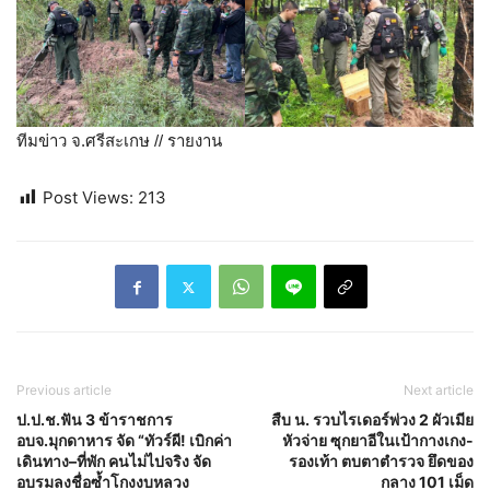
ทีมข่าว จ.ศรีสะเกษ // รายงาน
Post Views:
213
Previous article
Next article
ป.ป.ช.ฟัน 3 ข้าราชการ
สืบ น. รวบไรเดอร์พ่วง 2 ผัวเมีย
อบจ.มุกดาหาร จัด “ทัวร์ผี! เบิกค่า
หัวจ่าย ซุกยาอีในเป้ากางเกง-
เดินทาง–ที่พัก คนไม่ไปจริง จัด
รองเท้า ตบตาตำรวจ ยึดของ
อบรมลงชื่อซ้ำโกงงบหลวง
กลาง 101 เม็ด