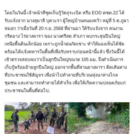
โดยในวันนี้ เจ้าหน้าที่ชุดเก็บกู้วัตถุระเบิด หรือ EOD ตชด.22 ได้
รับแจ้งจาก นางสุมาลี บุตวะรา ผู้ใหญ่บ้านหนองหว้า หมู่ที่ 5 ต.ภูผา
หมอก ว่าเมื่อวันที่ 20 ก.ย. 2568 ที่ผ่านมา ใด้รับแจ้งจาก คนงาน
กรีดยาง ไร่ยางพารา ของ นางศรีสด สำเภา พบกระสุนปืนใหญ่
เหนือพื้นดินเล็กน้อย เพราะถูกน้ำฝนกัดเซาะ ทำให้มองเห็นได้ชัด
พร้อมได้แจ้งทหารในพื้นที่เพื่อรับทราบก่อนหน้านี้แล้ว ซึ่งวันนี้ได้
เข้าตรวจสอบพบว่าเป็นลูกปืนใหญ่ขนาด 105 มม. จึงดำเนินการ
เก็บกู้พร้อมย้ายลูกปืนใหญ่ ออกจากพื้นที่สวนยางพารา ติดเส้นทาง
ที่ประชาชนใช้สัญจร เพื่อนำไปทำลายที่บริเวณทุ่งนาห่างไกล
ชุมชน และสามารถทำลายได้สำเร็จ เพื่อให้เกิดความปลอดภัยแก่
ประชาชนในพื้นที่ต่อไป.