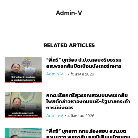
Admin-V
RELATED ARTICLES
“พี่ศรี” บุกร้อง ป.ป.ช.สอบจริยธรรม
สส.พรรคส้มบิดเบือนบังเกอร์ทหาร
Admin-V
-
7 สิงหาคม 2026
กกต.เรียกศรีสุวรรณสอบปมพรรคส้ม
โพสต์กล่าวหาองคมนตรี-รัฐบาลกระทำ
การมิบังควร
Admin-V
-
4 สิงหาคม 2026
“พี่ศรี” บุกสภา กทม.ร้องสอบ ส.ก.เขต
ยานนาวา พรรคส้ม กรณีเสียบบัตรแทน