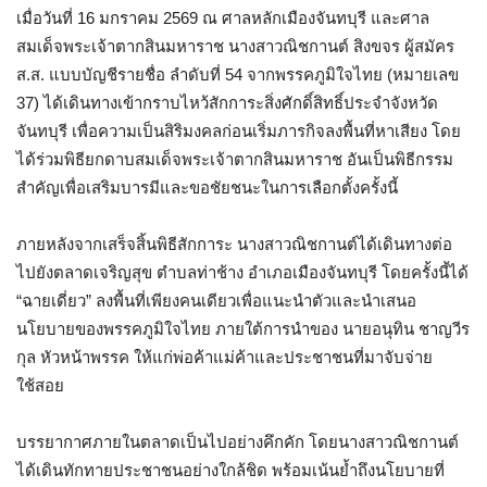
เมื่อวันที่ 16 มกราคม 2569 ณ ศาลหลักเมืองจันทบุรี และศาล
สมเด็จพระเจ้าตากสินมหาราช นางสาวณิชกานต์ สิงขจร ผู้สมัคร
ส.ส. แบบบัญชีรายชื่อ ลำดับที่ 54 จากพรรคภูมิใจไทย (หมายเลข
37) ได้เดินทางเข้ากราบไหว้สักการะสิ่งศักดิ์สิทธิ์ประจำจังหวัด
จันทบุรี เพื่อความเป็นสิริมงคลก่อนเริ่มภารกิจลงพื้นที่หาเสียง โดย
ได้ร่วมพิธียกดาบสมเด็จพระเจ้าตากสินมหาราช อันเป็นพิธีกรรม
สำคัญเพื่อเสริมบารมีและขอชัยชนะในการเลือกตั้งครั้งนี้
ภายหลังจากเสร็จสิ้นพิธีสักการะ นางสาวณิชกานต์ได้เดินทางต่อ
ไปยังตลาดเจริญสุข ตำบลท่าช้าง อำเภอเมืองจันทบุรี โดยครั้งนี้ได้
“ฉายเดี่ยว” ลงพื้นที่เพียงคนเดียวเพื่อแนะนำตัวและนำเสนอ
นโยบายของพรรคภูมิใจไทย ภายใต้การนำของ นายอนุทิน ชาญวีร
กุล หัวหน้าพรรค ให้แก่พ่อค้าแม่ค้าและประชาชนที่มาจับจ่าย
ใช้สอย
บรรยากาศภายในตลาดเป็นไปอย่างคึกคัก โดยนางสาวณิชกานต์
ได้เดินทักทายประชาชนอย่างใกล้ชิด พร้อมเน้นย้ำถึงนโยบายที่