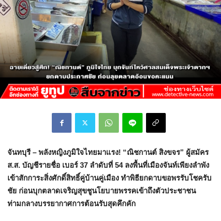
จันทบุรี – พลังหญิงภูมิใจไทยมาแรง! “ณิชกานต์ สิงขจร” ผู้สมัคร
ส.ส. บัญชีรายชื่อ เบอร์ 37 ลำดับที่ 54 ลงพื้นที่เมืองจันท์เพียงลำพัง
เข้าสักการะสิ่งศักดิ์สิทธิ์คู่บ้านคู่เมือง ทำพิธียกดาบขอพรรับโชครับ
ชัย ก่อนบุกตลาดเจริญสุขชูนโยบายพรรคเข้าถึงตัวประชาชน
ท่ามกลางบรรยากาศการต้อนรับสุดคึกคัก