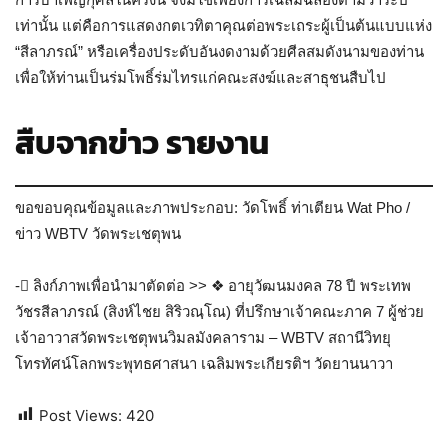
เท่านั้น แต่คือการแสดงกตเวทิตาคุณต่อพระเถระผู้เป็นต้นแบบแห่ง
“สีลาภรณ์” หรือเครื่องประดับอันงดงามด้วยศีลสมดังนามของท่าน
เพื่อให้ท่านเป็นร่มโพธิ์ร่มไทรแก่คณะสงฆ์และสาธุชนสืบไป
สืบจากข่าว รายงาน
ขอขอบคุณข้อมูลและภาพประกอบ: วัดโพธิ์ ท่าเตียน Wat Pho /
ข่าว WBTV วัดพระเชตุพน
- ลิงก์ภาพเพื่อนำมาตัดต่อ >> ❖ อายุวัฒนมงคล 78 ปี พระเทพ
วัชรสีลาภรณ์ (สิงห์ไชย สิริวณฺโณ) ที่ปรึกษาเจ้าคณะภาค 7 ผู้ช่วย
เจ้าอาวาสวัดพระเชตุพนวิมลมังคลาราม – WBTV สถานีวิทยุ
โทรทัศน์โลกพระพุทธศาสนา เฉลิมพระเกียรติฯ วัดยานนาวา
Post Views:
420