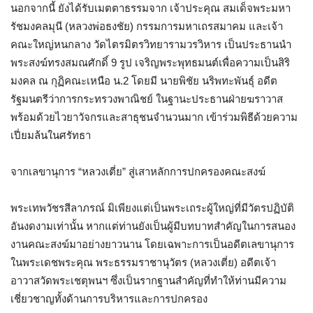
นอกจากนี้ ยังได้รับเมตตาธรรมจาก เจ้าประคุณ สมเด็จพระมหา
รัชมงคลมุนี (หลวงพ่อธงชัย) กรรมการมหาเถรสมาคม และเจ้า
คณะใหญ่หนกลาง วัดไตรมิตรวิทยารามวรวิหาร เป็นประธานนำ
พระสงฆ์ทรงสมณศักดิ์ 9 รูป เจริญพระพุทธมนต์เพื่อความเป็นสิริ
มงคล ณ กุฏิคณะเหนือ น.2 โดยมี นายพิชัย นริพทะพันธุ์ อดีต
รัฐมนตรีว่าการกระทรวงพาณิชย์ ในฐานะประธานฝ่ายฆราวาส
พร้อมด้วยไวยาวัจกรและสาธุชนจำนวนมาก เข้าร่วมพิธีด้วยความ
เปี่ยมล้นในศรัทธา
จากเลขานุการ “หลวงเตี่ย” สู่เสาหลักการปกครองคณะสงฆ์
พระเทพวัชรสีลาภรณ์ มิเพียงแต่เป็นพระเถระผู้ใหญ่ที่มีวัตรปฏิบัติ
อันงดงามเท่านั้น หากแต่ท่านยังเป็นผู้มีบทบาทสำคัญในการสนอง
งานคณะสงฆ์มาอย่างยาวนาน โดยเฉพาะการเป็นอดีตเลขานุการ
ในพระเดชพระคุณ พระธรรมราชานุวัตร (หลวงเตี่ย) อดีตเจ้า
อาวาสวัดพระเชตุพนฯ ซึ่งเป็นรากฐานสำคัญที่ทำให้ท่านมีความ
เชี่ยวชาญทั้งด้านการบริหารและการปกครอง