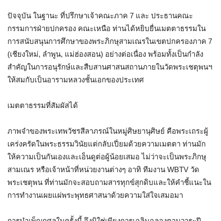
ปัจจุบัน ในฐานะ ที่ปรึกษาเจ้าคณะภาค 7 และ ประธานคณะ
กรรมการฝ่ายปกครอง คณะเหนือ ท่านได้หยิบยื่นเมตตาธรรมใน
การสนับสนุนการศึกษาของพระภิกษุสามเณรในเขตปกครองภาค 7
(เชียงใหม่, ลำพูน, แม่ฮ่องสอน) อย่างต่อเนื่อง พร้อมทั้งเป็นกำลัง
สำคัญในการอนุรักษ์และสืบสานศาสนสถานภายในวัดพระเชตุพนฯ
ให้สมกับเป็นอารามหลวงชั้นเอกของประเทศ
เมตตาธรรมที่สัมผัสได้
ภาพจำของพระเทพวัชรสีลาภรณ์ในหมู่ศิษยานุศิษย์ คือพระเถระผู้
เคร่งครัดในพระธรรมวินัยแต่กลับเปี่ยมด้วยความเมตตา ท่านมัก
ให้ความเป็นกันเองและเอ็นดูต่อผู้น้อยเสมอ ไม่ว่าจะเป็นพระภิกษุ
สามเณร หรือเจ้าหน้าที่หน่วยงานต่างๆ อาทิ ทีมงาน WBTV วัด
พระเชตุพน ที่ท่านมักจะสอบถามสารทุกข์สุกดิบและให้คำชี้แนะใน
การทำงานเผยแผ่พระพุทธศาสนาด้วยความใส่ใจเสมอมา
การบำเพ็ญกุศลในครั้งนี้ จึงมิใช่เพียงการเฉลิมฉลองตามวาระปี