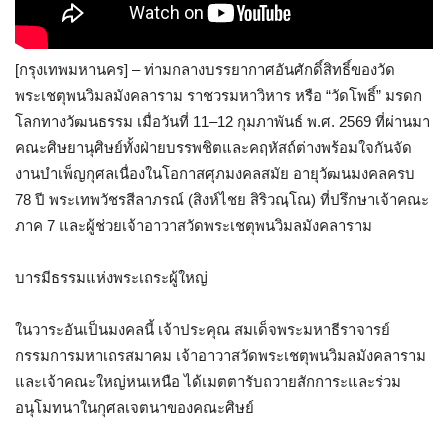
[กรุงเทพมหานคร] – ท่ามกลางบรรยากาศอันศักดิ์สิทธิ์ของวัด
พระเชตุพนวิมลมังคลาราม ราชวรมหาวิหาร หรือ “วัดโพธิ์” มรดก
โลกทางวัฒนธรรม เมื่อวันที่ 11–12 กุมภาพันธ์ พ.ศ. 2569 ที่ผ่านมา
คณะศิษยานุศิษย์ทั้งฝ่ายบรรพชิตและคฤหัสถ์ต่างพร้อมใจกันจัด
งานบำเพ็ญกุศลเนื่องในโอกาสศุภมงคลสมัย อายุวัฒนมงคลครบ
78 ปี พระเทพวัชรสีลาภรณ์ (สิงห์ไชย สิริวณฺโณ) ที่ปรึกษาเจ้าคณะ
ภาค 7 และผู้ช่วยเจ้าอาวาสวัดพระเชตุพนวิมลมังคลาราม
บารมีธรรมแห่งพระเถระผู้ใหญ่
ในวาระอันเป็นมงคลนี้ เจ้าประคุณ สมเด็จพระมหาธีราจารย์
กรรมการมหาเถรสมาคม เจ้าอาวาสวัดพระเชตุพนวิมลมังคลาราม
และเจ้าคณะใหญ่หนเหนือ ได้เมตตารับถวายสักการะและร่วม
อนุโมทนาในกุศลเจตนาของคณะศิษย์