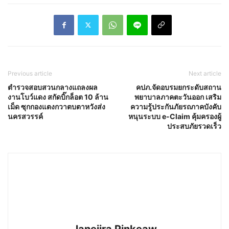
Previous article
Next article
ตำรวจสอบสวนกลางแถลงผล
คปภ.จัดอบรมยกระดับสถาน
งานโบว์แดง สกัดบิ๊กล็อต 10 ล้าน
พยาบาลภาคตะวันออก เสริม
เม็ด ซุกกองแตงกวาตบตาหวังส่ง
ความรู้ประกันภัยรถภาคบังคับ
นครสวรรค์
หนุนระบบ e-Claim คุ้มครองผู้
ประสบภัยรวดเร็ว
Janejira Pinkeaw