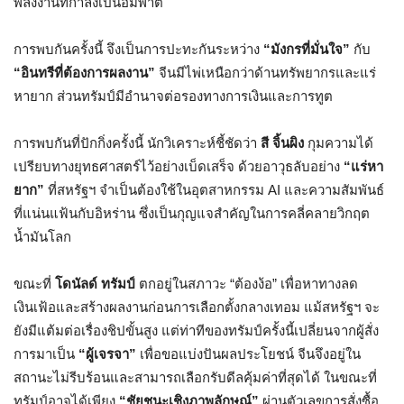
พลังงานที่กำลังเป็นอัมพาต
การพบกันครั้งนี้ จึงเป็นการปะทะกันระหว่าง
“มังกรที่มั่นใจ”
กับ
“อินทรีที่ต้องการผลงาน”
จีนมีไพ่เหนือกว่าด้านทรัพยากรและแร่
หายาก ส่วนทรัมป์มีอำนาจต่อรองทางการเงินและการทูต
การพบกันที่ปักกิ่งครั้งนี้ นักวิเคราะห์ชี้ชัดว่า
สี จิ้นผิง
กุมความได้
เปรียบทางยุทธศาสตร์ไว้อย่างเบ็ดเสร็จ ด้วยอาวุธลับอย่าง
“แร่หา
ยาก”
ที่สหรัฐฯ จำเป็นต้องใช้ในอุตสาหกรรม AI และความสัมพันธ์
ที่แน่นแฟ้นกับอิหร่าน ซึ่งเป็นกุญแจสำคัญในการคลี่คลายวิกฤต
น้ำมันโลก
ขณะที่
โดนัลด์ ทรัมป์
ตกอยู่ในสภาวะ “ต้องง้อ” เพื่อหาทางลด
เงินเฟ้อและสร้างผลงานก่อนการเลือกตั้งกลางเทอม แม้สหรัฐฯ จะ
ยังมีแต้มต่อเรื่องชิปขั้นสูง แต่ท่าทีของทรัมป์ครั้งนี้เปลี่ยนจากผู้สั่ง
การมาเป็น
“ผู้เจรจา”
เพื่อขอแบ่งปันผลประโยชน์ จีนจึงอยู่ใน
สถานะไม่รีบร้อนและสามารถเลือกรับดีลคุ้มค่าที่สุดได้ ในขณะที่
ทรัมป์อาจได้เพียง
“ชัยชนะเชิงภาพลักษณ์”
ผ่านตัวเลขการสั่งซื้อ