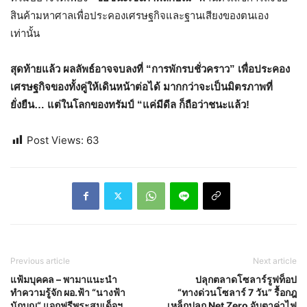
สินค้ามหาศาลเพื่อประคองเศรษฐกิจและฐานเสียงของตนเอง
เท่านั้น
สุดท้ายแล้ว ผลลัพธ์อาจจบลงที่
“การพักรบชั่วคราว” เพื่อประคอง
เศรษฐกิจของทั้งคู่ให้เดินหน้าต่อได้ มากกว่าจะเป็นมิตรภาพที่
ยั่งยืน… แต่ในโลกของทรัมป์ “แค่มีดีล ก็ถือว่าชนะแล้ว!
Post Views:
63
Previous article
Next article
แฟ้มบุคคล – พามาแนะนำ
ปลุกตลาดโซลาร์รูฟท็อป
ทำความรู้จัก ผอ.ฟ้า “นางฟ้า
“ทางด่วนโซลาร์ 7 วัน” รื้อกฎ
นักบุญ“ แจกฟรีพระสมเด็จฯ
เหล็กปลุก Net Zero จับตาค่าไฟ