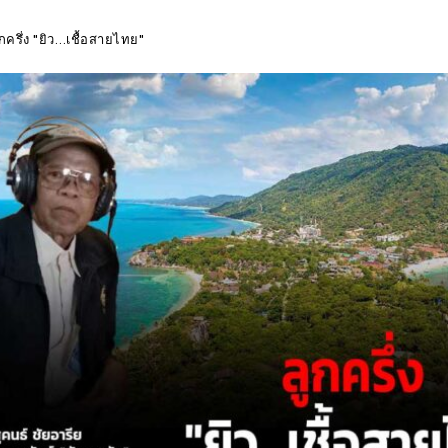
ูกครึ่ง "ยิว…เชื้อสายไทย"