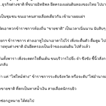
ง…ธุรกิจต่างชาติ ที่ขบายอิทธิพล ยึดครองแผ่นดินทองของไทย ไปบา
ป็นชุมชน ขนเอาคนสายเลือดเดียวกัน เข้ามาเผยแผ่ฯ
ึดเอาพวกข้าราชการท้องถิ่น “ขายชาติ” เป็นเวลาเนิ่นนาน นับสิบๆ 
ฯ ข้าราชการ ต่างเอาหูไปนาเอาตาไปไร่ เพิ่งจะตื่นตัว ตื่มตูม ไปก
กนายทุนต่างชาติ มันยึดครองเป็นเจ้าของแผ่นดิน ไปทั่วแล้ว
นทั้งพารา เพิ่งจะตตกใจตื่นเต้น ขนบริวารไปจ๊ะ-จ๋า ขึงขัง ชี้นิ้วสั
นกลับ
ว่า แค่ “ไฟใหม้ฟาง” ข้าราชการระดับจังหวัด หรือจะดับ”ไฟอำนาจเ
ายชาติ ที่ตกเป็นทาสน้ำเงิน สายเลือดนักรบยิว
ุดช่อกฎหมาย ได้ต่อไป