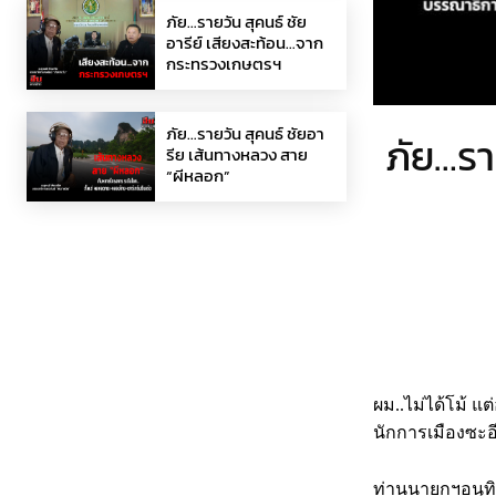
ภัย…รายวัน สุคนธ์ ชัย
อารีย์ เสียงสะท้อน…จาก
กระทรวงเกษตรฯ
ภัย…รายวัน สุคนธ์ ชัยอา
ภัย…ราย
รีย เส้นทางหลวง สาย
“ผีหลอก”
ผม..ไม่ได้โม้ 
นักการเมืองซะอ
ท่านนายกฯอนุทิ