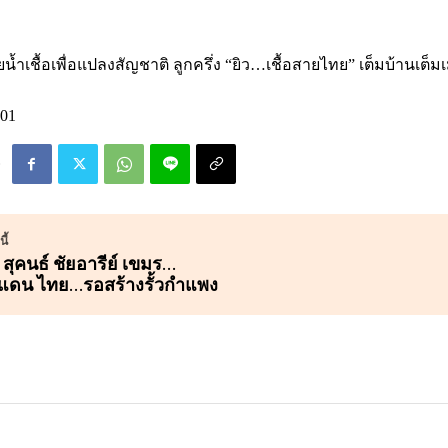
้ำเชื้อเพื่อแปลงสัญชาติ ลูกครึ่ง “ยิว…เชื้อสายไทย” เต็มบ้านเต็มเ
01
ี้
สุคนธ์ ชัยอารีย์ เขมร…
แดน ไทย…รอสร้างรั้วกำแพง