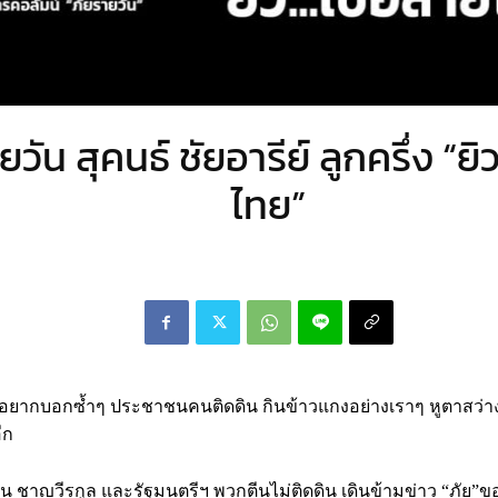
วัน สุคนธ์ ชัยอารีย์ ลูกครึ่ง “ยิ
ไทย”
แต่อยากบอกซ้ำๆ ประชาชนคนติดดิน กินข้าวแกงอย่างเราๆ หูตาสว่า
ีก
น ชาญวีรกูล และรัฐมนตรีฯ พวกตีนไม่ติดดิน เดินข้ามข่าว “ภัย”ข