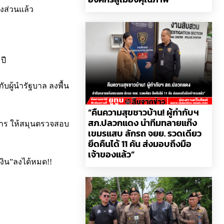
งส่วนแล้ว
ปี
ับผู้นำรัฐบาล ลงพื้น
“คืนความสุขชาวบ้าน! ผู้กำกับฯ
สภ.ปลวกแดง นำทีมทลายแก๊ง
่งการ ให้สมุนตรวจสอบ
เขมรแสบ ลักรถ จยย. รวดเดียว
ยึดคืนได้ 11 คัน ส่งมอบถึงมือ
เจ้าของแล้ว”
งิน”ลงได้หมด!!