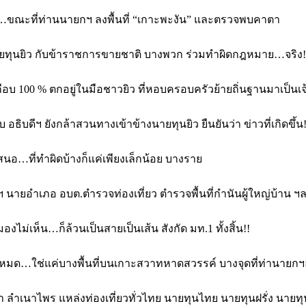
…ขณะที่ท่านนายกฯ ลงพื้นที่ “เกาะพะงัน” และตรวจพบคาตา
นายทุนยิว กับข้าราชการขายชาติ บางพวก ร่วมทำผิดกฎหมาย…จริง!
เกือบ 100 % ตกอยู่ในมือชาวยิว ที่หอบครอบครัวย้ายถิ่นฐานมาเป็น
อธิบดีฯ ยังกล้าสวนทางเข้าข้างนายทุนยิว ยืนยันว่า ข่าวที่เกิดขึ้น!
เสนอ…ที่ทำผิดบ้างก็แค่เพียงเล็กน้อย บางราย
ว่าฯ นายอำเภอ อบต.ตำรวจท่องเที่ยว ตำรวจพื้นที่กำนันผู้ใหญ่บ้าน ฯ
มองไม่เห็น…ก็ล้วนเป็นสายเป็นเส้น สังกัด มท.1 ทั้งสิ้น!!
งทั้งหมด…ใช่แค่บางพื้นที่บนเกาะสวาทหาดสวรรค์ บางจุดที่ท่านายกฯล
ขา ลำเนาไพร แหล่งท่องเที่ยวทั่วไทย นายทุนไทย นายทุนฝรั่ง นา