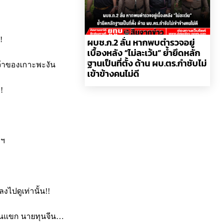
!
ผบช.ภ.2 ลั่น หากพบตำรวจอยู่
เบื้องหลัง “ไม่ละเว้น” ย้ำยึดหลัก
ฐานเป็นที่ตั้ง ด้าน ผบ.ตร.กำชับไม่
เจ้าของเกาะพะงัน
เข้าข้างคนไม่ดี
!
ลฯ
งไปดูเท่านั้น!!
ยทุนแขก นายทุนจีน…