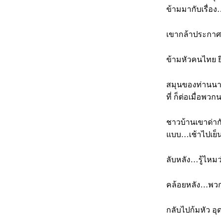
ข้ามมากับเรื่อ
เขากล้าประกาศเ
ข้ามหัวคนไทย ย
สมุนของท่านนายก
ที่ ก็ต่อเมื่อพว
ชาวบ้านเขาด่ากั
แบบ…เช้าไปเย็
ลับหลัง…รู้ไหม
คล้อยหลัง…พวกข
กลับไปก้มหัว อ