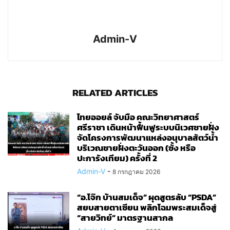
Admin-V
RELATED ARTICLES
ไทยออยล์ จับมือ คณะวิทยาศาสตร์
ศรีราชา เดินหน้าฟื้นฟูระบบนิเวศชายฝั่ง
จัดโครงการพัฒนาแหล่งอนุบาลสัตว์น้ำ
บริเวณชายฝั่งตะวันออก (ซั้ง หรือ
ปะการังเทียม) ครั้งที่ 2
Admin-V
-
8 กรกฎาคม 2026
“อ.โจ๊ก บ้านสมเด็จ” ผุดสูตรลับ “PSDA”
สยบสายตาเซียน พลิกโฉมพระสมเด็จสู่
“สายวิทย์” มาตรฐานสากล