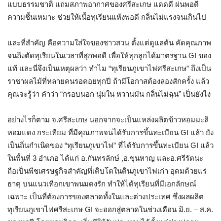
แบบธรรมชาติ แถมสภาพอากาศของศรีสะเกษ แดดดี ฝนพอดี
ความชื้นเหมาะ ช่วยให้เนื้อทุเรียนแห้งพอดี กลิ่นไม่แรงจนเกินไป
และที่สำคัญ คือความใส่ใจของชาวสวน ตั้งแต่ดูแลต้น คัดคุณภาพ
จนถึงตัดทุเรียนในเวลาที่สุกพอดี เพื่อให้ทุกลูกได้มาตรฐาน GI ของ
แท้ และนี่จึงเป็นเหตุผลว่า ทำไม “ทุเรียนภูเขาไฟศรีสะเกษ” ถึงเป็น
ราชาผลไม้ที่หลายคนรอคอยทุกปี ถ้ามีโอกาสต้องลองสักครั้ง แล้ว
คุณจะรู้ว่า คำว่า “กรอบนอก นุ่มใน หวานมัน กลิ่นไม่ฉุน” เป็นยังไง
อย่างไรก็ตาม จ.ศรีสะเกษ นอกจากจะเป็นแหล่งผลิตข้าวหอมมะลิ
หอมแดง กระเทียม ที่มีคุณภาพจนได้รับการขึ้นทะเบียน GI แล้ว ยัง
เป็นถิ่นกำเนิดของ “ทุเรียนภูเขาไฟ” ที่ได้รับการขึ้นทะเบียน GI แล้ว
ในพื้นที่ 3 อำเภอ ได้แก่ อ.กันทรลักษ์ ,อ.ขุนหาญ และอ.ศรีรัตนะ
ถือเป็นพืชเศรษฐกิจสำคัญที่เติบโตในดินภูเขาไฟเก่า อุดมด้วยแร่
ธาตุ บนแนวเทือกเขาพนมดงรัก ทำให้ได้ทุเรียนที่มีเอกลักษณ์
เฉพาะ เป็นที่ต้องการของตลาดทั้งในและต่างประเทศ ซึ่งผลผลิต
ทุเรียนภูเขาไฟศรีสะเกษ GI จะออกสู่ตลาดในช่วงเดือน มิ.ย. – ส.ค.