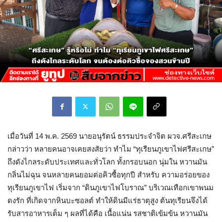
เมื่อวันที่ 14 พ.ค. 2569 นายอนุรัตน์ ธรรมประจำจิต ผวจ.ศรีสะเกษ
กล่าวว่า หลายคนอาจเคยสงสัยว่า ทำไม “ทุเรียนภูเขาไฟศรีสะเกษ”
ถึงดังไกลระดับประเทศและทั่วโลก ทั้งกรอบนอก นุ่มใน หวานมัน
กลิ่นไม่ฉุน จนหลายคนยอมต่อคิวซื้อทุกปี สำหรับ ความอร่อยของ
ทุเรียนภูเขาไฟ เริ่มจาก “ดินภูเขาไฟโบราณ” บริเวณเทือกเขาพนม
ดงรัก ที่เกิดจากหินบะซอลต์ ทำให้ดินมีแร่ธาตุสูง ต้นทุเรียนจึงได้
รับสารอาหารเต็ม ๆ ผลที่ได้คือ เนื้อแน่น รสชาติเข้มข้น หวานมัน