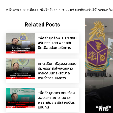
หน้าแรก
การเมือง
"พี่ศรี" ร้อง ป.ป.ช.สอบชัชชาติละเว้นให้ "อากง" ว
Related Posts
“พี่ศรี” บุกร้อง ป.ป.ช.สอบ
จริยธรรม สส.พรรคส้ม
บิดเบือนบังเกอร์ทหาร
กกต.เรียกศรีสุวรรณสอบ
ปมพรรคส้มโพสต์กล่าว
หาองคมนตรี-รัฐบาล
กระทำการมิบังควร
“พี่ศรี” บุกสภา กทม.ร้อง
สอบ ส.ก.เขตยานนาวา
พรรคส้ม กรณีเสียบบัตร
แทนกัน