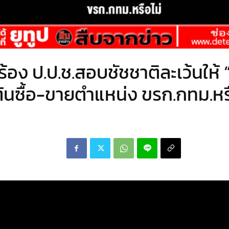
” ร้อง ป.ป.ช.สอบชัชชาติละเว้นให้ 
ต้นซื้อ-ขายตำแหน่ง ขรก.กทม.หร