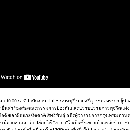
 เวลา 10.00 น. ที่สำนักงาน ป.ป.ช.นนทบุรี นายศรีสุวรรณ จรรยา ผู้น
มายื่นคำร้องต่อคณะกรรมการป้องกันและปราบปรามการทุจริตแห่งชาต
ิจฉัยเอาผิดนายชัชชาติ สิทธิพันธุ์ อดีตผู้ว่าราชการกรุงเทพมหาน
รเมืองกล่าวหาว่า ปล่อยให้ “อากง”วิ่งเต้นซื้อ-ขายตำแหน่งข้ารา
ทุจริตต่อหน้าที่ หรือจงใจปฏิบัติหน้าที่หรือใช้อำนาจขัดต่อบทบัญ