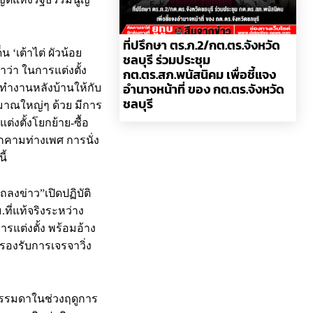
ที่ปรึกษา ตร.ภ.2/กต.ตร.จังหวัด
น ‘เต้าไต่ ผัวน้อย
ชลบุรี ร่วมประชุม
มาว่า ในการแต่งตั้ง
กต.ตร.สภ.พนัสนิคม เพื่อชี้แจง
อำนาจหน้าที่ ของ กต.ตร.จังหวัด
นทำงานหลังบ้านให้กับ
ชลบุรี
ระมาณใหญ่ๆ ด้วย มีการ
่งตั้งโยกย้าย-ซื้อ
คุกคามท่างเพศ การนั่ง
ี้
ลงข่าว”เปิดปฏิบัติ
ที่แท้จริงระหว่าง
ารแต่งตั้ง พร้อมอ้าง
อรองรับการเจรจาวิ่ง
นธรรมดาในช่วงฤดูการ