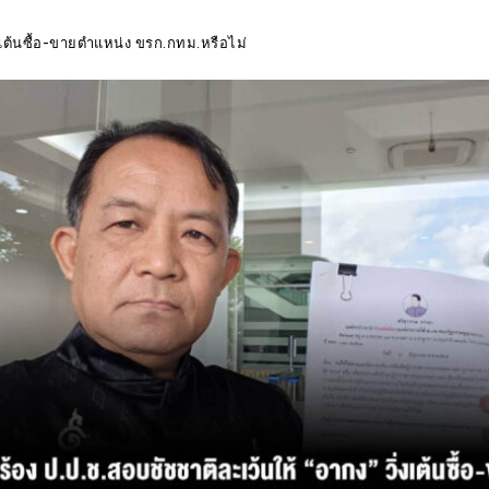
ิ่งเต้นซื้อ-ขายตำแหน่ง ขรก.กทม.หรือไม่