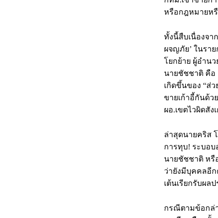
หรือกฎหมายหรื
ทั้งนี้สืบเนื่อง
ผจญภัย’ ในรายการ
โยกย้าย ผู้อำนว
นายชัชชาติ คือ 
เกิดขึ้นของ “ส่
ขายเก้าอี้กันด้
ผอ.เขตไวผิดสัง
ล่าสุดนายคริส 
การทุบ! ระบอบอา
นายชัชชาติ หรือ
ว่ายังมีบุคคลอี
เต้นเรียกรับผล
กรณีตามข้อกล่า