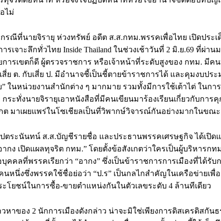
อไม่
จากกรณีที่นายจิรายุ ห่วงทรัพย์ อดีต ส.ส.กทม.พรรคเพื่อไทย เปิดประเด็
เจาะลึกทั่วไทย Inside Thailand ในช่วงเช้าวันที่ 2 มิ.ย.69 ที่ผ่าน
ยการเขตก็ดี ผู้ตรวจราชการ หรือเจ้าหน้าที่ระดับสูงของ กทม. มีค
เสี่ย ต. กับเสี่ย ป. มีอำนาจชี้เป็นชี้ตายข้าราชการได้ และคุมงบป
วย” ในหน่วยงานสำนักต่าง ๆ มากมาย รวมทั้งมีการใช้เต้าไต่ ในการแต
วย กระทั่งนายจิรายุเอาหนังสือที่มีคนเขียนมาร้องเรียนเกี่ยวกับการ
เกต มาเผยแพร่ในโซเชียลเป็นที่วิพากษ์วิจารณ์กันอย่างมากในขณะน
โปตระนันทน์ ส.ส.บัญชีรายชื่อ และประธานพรรคเศรษฐกิจ ได้เปิดแถ
กง เปิดแผลทุจริต กทม.” โดยตั้งข้อสังเกตว่าใครเป็นผู้บริหารกทม.
บุคคลที่พรรคเรียกว่า “อากง” ซึ่งเป็นข้าราชการการเมืองที่ได้รับก
กคนหนึ่งซึ่งพรรคใช้ชื่อย่อว่า “ป.ร” เป็นกลไกสำคัญในเครือข่ายเพื่
ประโยชน์ในการซื้อ-ขายตำแหน่งกันในตัวเลขระดับ 4 ล้านทีเดียว
วหาของ 2 นักการเมืองดังกล่าว น่าจะมิใช่เพียงการดิสเครดิสกั