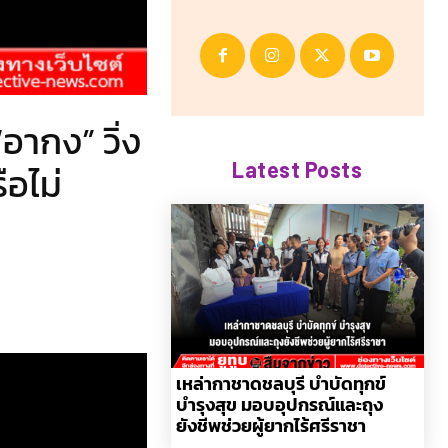
“อากง” วิ่ง
Latest Posts
ือไม่
เหล่ากาชาดชลบุรี บำบัดทุกข์
บำรุงสุข มอบอุปกรณ์และถุง
ยังชีพช่วยผู้ยากไร้ศรีราชา