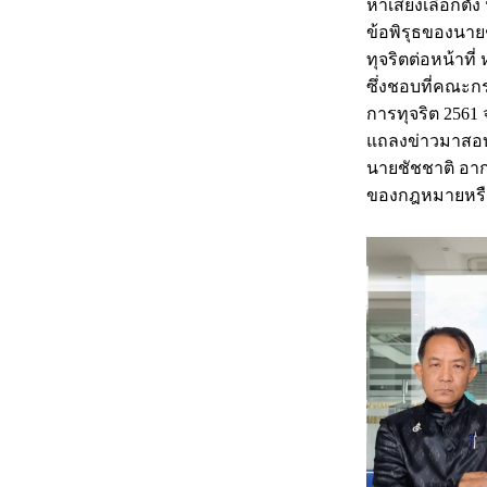
หาเสียงเลือกตั้
ข้อพิรุธของนายช
ทุจริตต่อหน้าที
ซึ่งชอบที่คณะก
การทุจริต 2561
แถลงข่าวมาสอบเพ
นายชัชชาติ อากง
ของกฎหมายหรือ