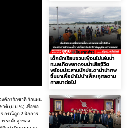
เด็กนักเรียนชวนเพื่อนไปเล่นน้ำ
ทะเลเกิดพลาดจมน้ำเสียชีวิต
พร้อมประสานนักประดาน้ำนำศพ
ขึ้นมาเพื่อนำไปบำเพ็ญกุศลตาม
ศาสนาต่อไป
ำองค์กรรักชาติ รักแผ่น
ิ (ป.ป.ช.) เพื่อขอ
คร กรณีถูก 2 นักการ
ชการระดับสูงของ
ญัติแห่งรัฐธรรมนูญ