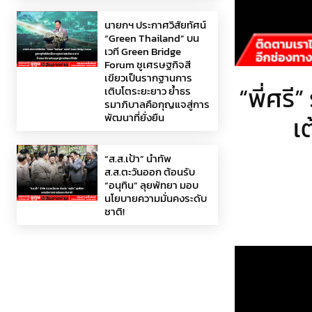
นายกฯ ประกาศวิสัยทัศน์
“Green Thailand” บน
เวที Green Bridge
Forum ชูเศรษฐกิจสี
เขียวเป็นรากฐานการ
“พี่ศรี
เติบโตระยะยาว ย้ำธร
รมาภิบาลคือกุญแจสู่การ
พัฒนาที่ยั่งยืน
เ
“ส.ส.เป้า” นำทัพ
ส.ส.ตะวันออก ต้อนรับ
“อนุทิน” ลุยพัทยา มอบ
นโยบายความมั่นคงระดับ
ชาติ!