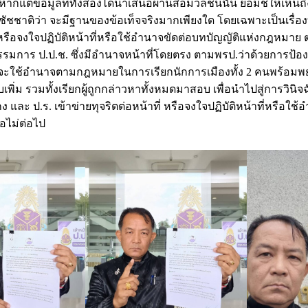
ง หากแต่ข้อมูลที่ทั้งสองได้นำเสนอผ่านสื่อมวลชนนั้น ย่อมชี้ให้เห็
ัชชาติว่า จะมีฐานของข้อเท็จจริงมากเพียงใด โดยเฉพาะเป็นเรื่องท
่ หรือจงใจปฏิบัติหน้าที่หรือใช้อำนาจขัดต่อบทบัญญัติแห่งกฎหมา
รรมการ ป.ป.ช. ซึ่งมีอำนาจหน้าที่โดยตรง ตามพรป.ว่าด้วยการป
 จะใช้อำนาจตามกฎหมายในการเรียกนักการเมืองทั้ง 2 คนพร้อมพย
ิ่ม รวมทั้งเรียกผู้ถูกกล่าวหาทั้งหมดมาสอบ เพื่อนำไปสู่การวิน
 และ ป.ร. เข้าข่ายทุจริตต่อหน้าที่ หรือจงใจปฏิบัติหน้าที่หรือใช
ไม่ต่อไป