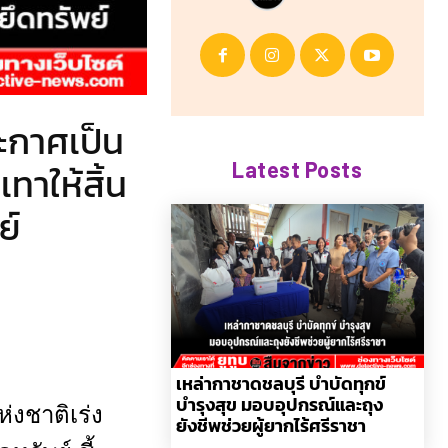
ระกาศเป็น
Latest Posts
ทาให้สิ้น
ย์
เหล่ากาชาดชลบุรี บำบัดทุกข์
บำรุงสุข มอบอุปกรณ์และถุง
งชาติเร่ง
ยังชีพช่วยผู้ยากไร้ศรีราชา