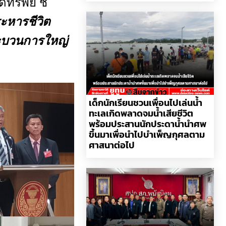
รัพย์ ชี้
ระหารชีวิต
ระบวนการใหญ่
เด็กนักเรียนชวนเพื่อนไปเล่นน้ำ
ทะเลเกิดพลาดจมน้ำเสียชีวิต
พร้อมประสานนักประดาน้ำนำศพ
ขึ้นมาเพื่อนำไปบำเพ็ญกุศลตาม
ศาสนาต่อไป