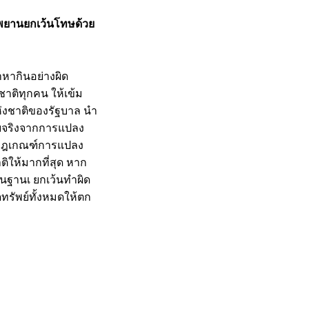
นพยานยกเว้นโทษด้วย
าหากินอย่างผิด
ติทุกคน ให้เข้ม
่งชาติของรัฐบาล นำ
ับจริงจากการแปลง
กกฎเกณฑ์การแปลง
ติให้มากที่สุด หาก
นฐานเ ยกเว้นทำผิด
รัพย์ทั้งหมดให้ตก