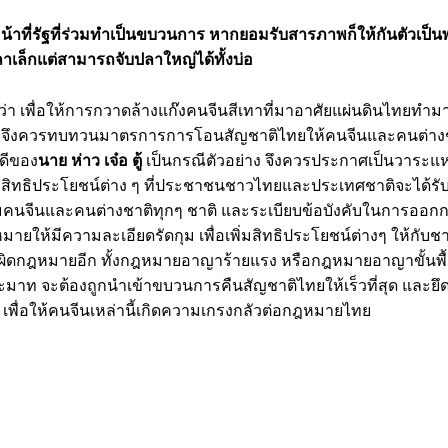
น้าที่รัฐที่ร่วมทำเป็นขบวนการ หากยอมรับสารภาพก็ให้กันตัวเป็
ลาเล็กแต่สามารถจับปลาใหญ่ได้ทั้งบ่อ
ว่า เพื่อให้การกวาดล้างแก๊งคนจีนสีเทาที่มาอาศัยแผ่นดินไทยทำม
จึงควรทบทวนมาตรการการโอนสัญชาติไทยให้คนจีนและคนต่างชา
ดีของ
นาย ห่าว เจ๋อ ตู้
เป็นกรณีตัวอย่าง จึงควรประกาศเป็นวาระแห
ับสิทธิประโยชน์ต่าง ๆ ที่ประชาชนชาวไทยและประเทศชาติจะได้ร
่มคนจีนและคนต่างชาติทุกๆ ชาติ และระเบียบข้อบังคับในการออ
ยให้มีความละเอียดรัดกุม เพื่อเพิ่มสิทธิประโยชน์ต่างๆ ให้กับชา
ำผิดกฎหมายอีก ทั้งกฎหมายอาญาร้ายแรง หรือกฎหมายอาญาขั้นพื้
ท จะต้องถูกนำเข้าขบวนการคืนสัญชาติไทยให้เร็วที่สุด และยึดท
 เพื่อให้คนจีนเหล่านี้เกิดความเกรงกลัวต่อกฎหมายไทย