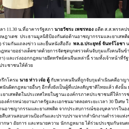
อเวลา 11.30 น.ที่อาคารรัฐสภา
นายวัชระ เพชรทอง
อดีต ส.ส.พรรคประ
เจษฎาเดช ประธานมูลนิธิป้องกันต่อต้านอาชญากรรมและยาเสพต
) ร่วมกันแถลงข่าว และยื่นหนังสือถึง
พล.อ.ประยุทธ์ จันทร์โอชา
น
ฎหมายอย่างเด็ดขาดด้วยการจัดชุดบุกตรวจค้นจับกุมแก๊งคนจีนข
ทา) และเร่งออกกฎหมายยึดทรัพย์คนจีนเหล่านี้ รวมทั้งเจ้าหน้าที่รัฐ
ประชาชนให้ด้วย
ีครึกโครม
นาย ห่าว เจ๋อ ตู้
กับพวกคนจีนที่ถูกจับกุมดำเนินคดีอาญาร้
ันผิดกฎหมายอื่นๆ อีกทั้งยังเป็นผู้ที่แปลงสัญชาติไทยแล้ว ดังนั้น ม
ยาเสพติดในประเทศไทยในฐานะองค์กรภาคประชาชนที่ให้การช่ว
บองค์กรหน่วยงานภาครัฐและเอกชนมาตลอดระยะเวลา 30 ปีเศษ ในเ
านอาชญากรรมและยาเสพติด จากประสบการณ์ของบุคลากรในองค์กร
ี่ฝ่ายสืบสวนสอบสวนป้องกันและปราบปรามจากสำนักงานตำรวจแห
ผู้พิพากษา อัยการ และทนายความ นักกฎหมาย ได้ร่วมประชุมกันจน