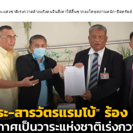
วาระแห่งชาติเร่งกวาดล้างแก๊งคนจีนสีเทาให้สิ้นซากลงโทษสถานหนัก-ยึดทรัพย์