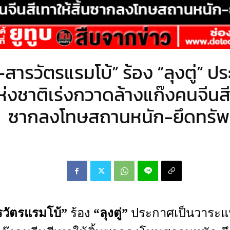
-สารวัตรแรมโบ้” ร้อง “ลุงตู่” ป
่งชาติเร่งกวาดล้างแก๊งคนจีนสีเ
ซากลงโทษสถานหนัก-ยึดทรัพ
รวัตรแรมโบ้”
ร้อง
“ลุงตู่”
ประกาศเป็นวาระแห่