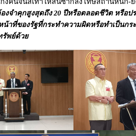
๊งคนจีนสีเทาให้สิ้นซากลงโทษสถานหนัก-ยึดท
้องจำคุกสูงสุดถึง 20 ปีหรือตลอดชีวิต หรือป
้าหน้าที่ของรัฐที่กระทำความผิดหรือทำเป็นก
ทรัพย์ด้วย