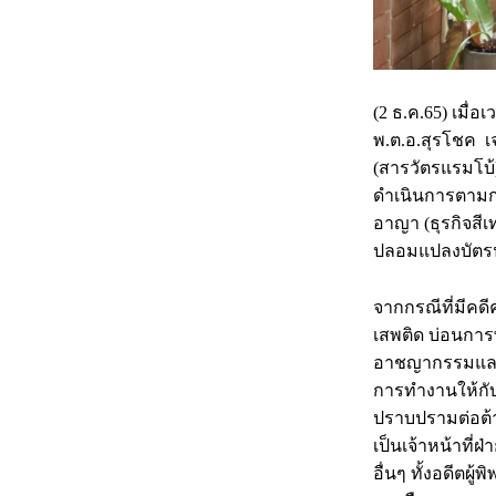
(2 ธ.ค.65) เมื่
พ.ต.อ.สุรโชค 
(สารวัตรแรมโบ้
ดำเนินการตามก
อาญา (ธุรกิจสีเ
ปลอมแปลงบัตร
จากกรณีที่มีคด
เสพติด บ่อนการพน
อาชญากรรมและ
การทำงานให้กั
ปราบปรามต่อต้
เป็นเจ้าหน้าท
อื่นๆ ทั้งอดีต