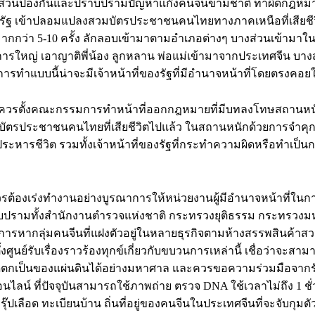
สวนป้องกันและปราบปรามปัญหาแก๊งคนจีนข้ามชาติ ทำผิดกฎห
รัฐ เข้าปลอมแปลงสวมบัตรประชาชนคนไทยทางภาคเหนือที่เสียชีว
ากกว่า 5-10 ครั้ง ลักลอบเข้ามาตามอำเภอต่างๆ บางส่วนเข้ามาใ
รใหญ่ เอาญาติพี่น้อง ลูกหลาน พ่อแม่เข้ามาจากประเทศจีน บาง
การทำแบบนี้น่าจะมีเจ้าหน้าที่ของรัฐที่มีอำนาจหน้าที่โดยตรงคอย
ลจึงควรตั้งคณะกรรมการทำหน้าที่ออกกฎหมายที่มีบทลงโทษสถานห
รประชาชนคนไทยที่เสียชีวิตไปแล้ว ในสถานหนักด้วยการจำคุกสูง
ประหารชีวิต รวมทั้งเจ้าหน้าที่ของรัฐที่กระทำความผิดหรือทำเป
รต้องเร่งทำงานอย่างบูรณาการให้หน่วยงานผู้มีอำนาจหน้าที่ใ
บปรามทั้งสำนักงานตำรวจแห่งชาติ กระทรวงยุติธรรม กระทรวง
การหากลุ่มคนจีนที่แฝงตัวอยู่ในหลายธุรกิจตามห้างสรรพสินค้
ศูนย์รับเรื่องราวร้องทุกข์เกี่ยวกับขบวนการเหล่านี้ เชื่อว่าจะสา
มดตกเป็นของแผ่นดินได้อย่างมหาศาล และควรขอความร่วมมือจากรั
ลน์ ที่ปัจจุบันสามารถใช้ภาพถ่าย ตรวจ DNA ใช้เวลาไม่ถึง 1 ชั่
 กรุ๊ปเลือด ทะเบียนบ้าน ถิ่นที่อยู่ของคนจีนในประเทศจีนที่จะจับกุมต