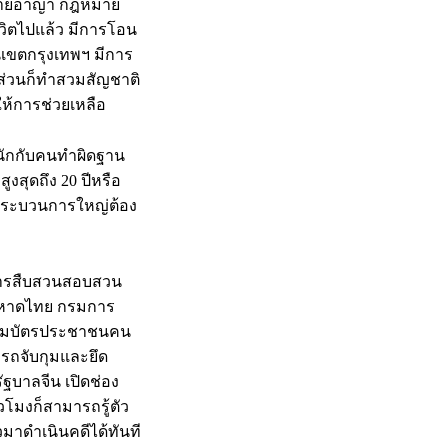
มายอาญา กฎหมาย
ิตไปแล้ว มีการโอน
นเขตกรุงเทพฯ มีการ
ส่วนก็ทำสวมสัญชาติ
ให้การช่วยเหลือ
นักกับคนทำผิดฐาน
สุดถึง 20 ปีหรือ
็นกระบวนการใหญ่ต้อง
นการสืบสวนสอบสวน
มหาดไทย กรมการ
าสวมบัตรประชาชนคน
มารถจับกุมและยึด
ฐบาลจีน เปิดช่อง
วโมงก็สามารถรู้ตัว
ัวมาดำเนินคดีได้ทันที