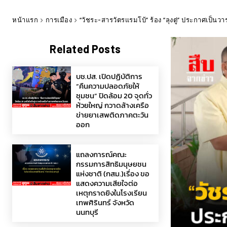
หน้าแรก
การเมือง
“วัชระ-สารวัตรแรมโบ้” ร้อง “ลุงตู่” ประกาศเป็น
Related Posts
บช.ปส. เปิดปฏิบัติการ
“คืนความปลอดภัยให้
ชุมชน” ปิดล้อม 20 จุดทั่ว
ห้วยใหญ่ กวาดล้างเครือ
ข่ายยาเสพติดภาคตะวัน
ออก
แถลงการณ์คณะ
กรรมการสิทธิมนุษยชน
แห่งชาติ (กสม.)เรื่อง ขอ
แสดงความเสียใจต่อ
เหตุกราดยิงในโรงเรียน
เทพศิรินทร์ จังหวัด
นนทบุรี