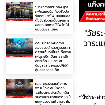
“ปธ.เทวาลัยฯ” ร้อง ผู้ว่า
กฟภ.สอบข้อเท็จจริงปม
รื้อถอนเสาไฟ-หม้อแปลง
ตั้งข้อสังเกตขั้นตอนการ
ขอยกเลิกการใช้ไฟฟ้าไม่
ชอบด้วยระเบียบ
“วัชระ
วาระแห
กสม.ชี้กรณีพนักงาน
สอบสวนตำรวจภูธรยะลา
ตรวจเก็บดีเอ็นเอเด็กจาก
เหตุระเบิดเป็นการละเมิด
สิทธิเด็ก แนะ ตร. ลบ
ข้อมูลและวางแนวปฏิบัติ
คุ้มครองสิทธิเด็ก
กสม. ตรวจสอบกิจการ
ฟาร์มไก่ อ.สันป่าตอง
จ.เชียงใหม่ ส่งกลิ่นเหม็น
รบกวนประชาชนกว่า 10 ปี
“วัชระ-สา
แนะหน่วยงานพิจารณาไม่