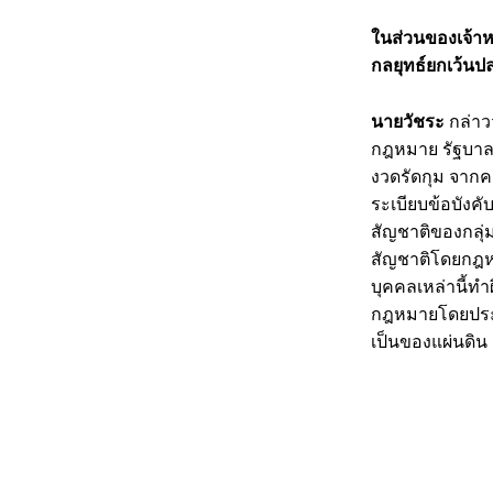
ในส่วนของเจ้าห
กลยุทธ์ยกเว้นป
นายวัชระ
กล่าว
กฎหมาย รัฐบาล
งวดรัดกุม จากค
ระเบียบข้อบังค
สัญชาติของกลุ
สัญชาติโดยกฎหมา
บุคคลเหล่านี้ท
กฎหมายโดยประมา
เป็นของแผ่นดิน