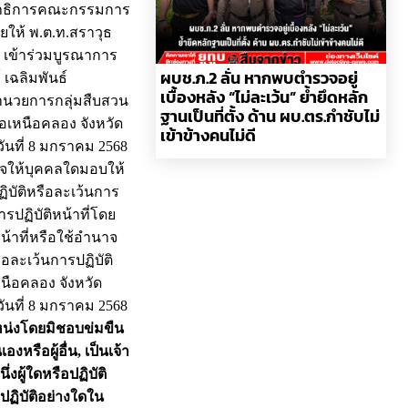
ลขาธิการคณะกรรมการ
ยให้ พ.ต.ท.สราวุธ
. เข้าร่วมบูรณาการ
ผบช.ภ.2 ลั่น หากพบตำรวจอยู่
เฉลิมพันธ์
เบื้องหลัง “ไม่ละเว้น” ย้ำยึดหลัก
อำนวยการกลุ่มสืบสวน
ฐานเป็นที่ตั้ง ด้าน ผบ.ตร.กำชับไม่
ภอเหนือคลอง จังหวัด
เข้าข้างคนไม่ดี
ันที่ 8 มกราคม 2568
ใจให้บุคคลใดมอบให้
ฏิบัติหรือละเว้นการ
ารปฏิบัติหน้าที่โดย
น้าที่หรือใช้อำนาจ
ือละเว้นการปฏิบัติ
นือคลอง จังหวัด
ันที่ 8 มกราคม 2568
หน่งโดยมิชอบข่มขืน
หรือผู้อื่น, เป็นเจ้า
่งผู้ใดหรือปฏิบัติ
รปฏิบัติอย่างใดใน