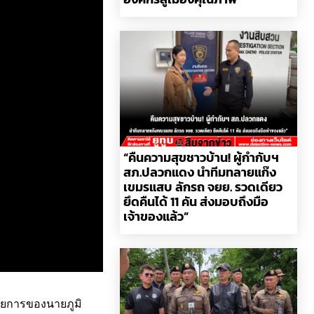
“คืนความสุขชาวบ้าน! ผู้กำกับฯ
สภ.ปลวกแดง นำทีมทลายแก๊ง
เขมรแสบ ลักรถ จยย. รวดเดียว
ยึดคืนได้ 11 คัน ส่งมอบถึงมือ
เจ้าของแล้ว”
วยการของนายภูมิ