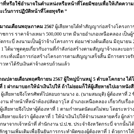
ที่หรือใช้อำนาจในตำแหน่งหรือหน้าที่โดยมิชอบเพื่อให้เกิดความเสี
ะเว้นการปฏิบัติหน้าที่โดยทุจริต ”
ระมาณเดือนพฤษภาคม 2567
ผู้เสียหายได้ทำสัญญาก่อสร้างโครงกา
ราชการ ราคาจ้างเหมา 500,000 บาท มีนายอำเภอเหนือคลอง เป็นผู
ดกระบี่ ลงนามเป็นผู้ว่าจ้างโครงการ ต่อมาช่วงต้นเดือน มิถุนาย
ี่ 1 ได้มาพูดคุยเกี่ยวกับงานที่กำลังก่อสร้างตามสัญญาจ้างและบอก
กระทั่งเมื่อการก่อสร้างโครงการตามสัญญาเสร็จสิ้น มีการตรวจร
าวหาได้รับเงินค่าจ้างครบถ้วนแล้ว
ณปลายเดือนพฤศจิกายน 2567 ผู้ใหญ่บ้านหมู่ 5 ตำบลโคกยาง ได้โทร
าที่ 1 ฝากมาบอกให้นำเงินไปให้ ถ้าไม่ยอมก็ให้ผู้เสียหายไปเอาหน
น
ผู้เสียหายจึงโทรศัพท์ไปสอบถามนาง อ. (นามสมมุติ) ผู้ต้องหาที่ 2 ซึ่
ทำหน้าที่หน้าห้องปลัดอาวุโส อำเภอเหนือคลอง เกี่ยวกับเรื่องเงิ
ผู้เสียหายจึงไปหาผู้ต้องหาที่ 1 ตามกำหนดนัดแต่ไม่พบ โดยระหว่าง
สียหายแจ้งว่า ผู้ต้องหาที่ 1 ให้นำเงินไปให้จำนวนหลายครั้ง ผู้กล่าวหา
ษาจากเจ้าหน้าที่ สำนักงาน ป.ป.ช. ประจำจังหวัดกระบี่ จากนั้นไ
านเพิ่มเติมเพื่อยืนยันการกระทำผิดของผู้ต้องหาที่ 1 ด้วยการให้