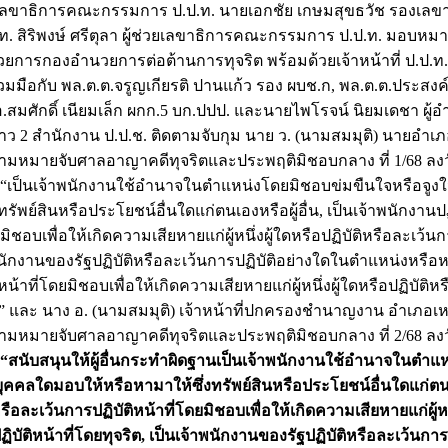
 เลขาธิการคณะกรรมการ ป.ป.ท. นายเอกชัย เกษมสุขธวัช รองเ
.ท. สิริพงษ์ ศรีตุลา ผู้ช่วยเลขาธิการคณะกรรมการ ป.ป.ท. มอบหมา
นวยการกองอำนวยการต่อต้านการทุจริต พร้อมด้วยเจ้าหน้าที่ ป.ป.ท
มือกับ พล.ต.ต.จรูญเกียรติ ปานแก้ว รอง ผบช.ก, พล.ต.ต.ประสงค์ 
อ.สมศักดิ์ เนียมเล็ก ผกก.5 บก.ปปป. และนายไพโรจน์ นิยมเดชา ผู้
่าว 2 สำนักงาน ป.ป.ช. ติดตามจับกุม นาย ว. (นามสมมุติ) นายอำเ
หาตามหมายจับศาลอาญาคดีทุจริตและประพฤติมิชอบกลาง ที่ 1/68 ลงว
“เป็นเจ้าพนักงานใช้อำนาจในตำแหน่งโดยมิชอบข่มขืนใจหรือจูง
ทรัพย์สินหรือประโยชน์อื่นใดแก่ตนเองหรือผู้อื่น, เป็นเจ้าพนักงานป
ยมิชอบเพื่อให้เกิดความเสียหายแก่ผู้หนึ่งผู้ใดหรือปฏิบัติหรือละเว้นก
าพนักงานของรัฐปฏิบัติหรือละเว้นการปฏิบัติอย่างใดในตำแหน่งหรือห
้าที่โดยมิชอบเพื่อให้เกิดความเสียหายแก่ผู้หนึ่งผู้ใดหรือปฏิบัติหร
ิต” และ นาง อ. (นามสมมุติ) เจ้าหน้าที่ปกครองชำนาญงาน อำเภอเห
หาตามหมายจับศาลอาญาคดีทุจริตและประพฤติมิชอบกลาง ที่ 2/68 ลงว
“สนับสนุนให้ผู้อื่นกระทำผิดฐานเป็นเจ้าพนักงานใช้อำนาจในตำแ
บุคคลใดมอบให้หรือหามาให้ซึ่งทรัพย์สินหรือประโยชน์อื่นใดแก่ตนเอง
ือละเว้นการปฏิบัติหน้าที่โดยมิชอบเพื่อให้เกิดความเสียหายแก่ผู้หนึ
ิบัติหน้าที่โดยทุจริต, เป็นเจ้าพนักงานของรัฐปฏิบัติหรือละเว้นกา