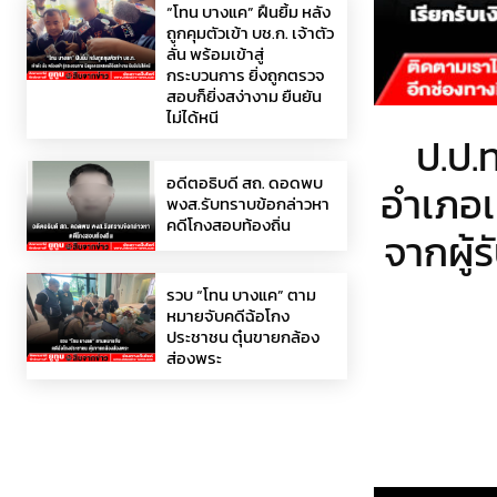
“โทน บางแค” ฝืนยิ้ม หลัง
ถูกคุมตัวเข้า บช.ก. เจ้าตัว
ลั่น พร้อมเข้าสู่
กระบวนการ ยิ่งถูกตรวจ
สอบก็ยิ่งสง่างาม ยืนยัน
ไม่ได้หนี
ป.ป.
อดีตอธิบดี สถ. ดอดพบ
อำเภอเ
พงส.รับทราบข้อกล่าวหา
คดีโกงสอบท้องถิ่น
จากผู้
รวบ “โทน บางแค” ตาม
หมายจับคดีฉ้อโกง
ประชาชน ตุ๋นขายกล้อง
ส่องพระ