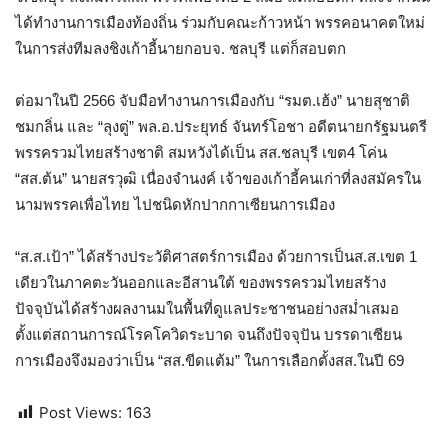
ได้ทำงานการเมืองท้องถิ่น ร่วมกับคณะก้าวหน้า พรรคอนาคตใหม่
ในการส่งทีมลงชิงเก้าอี้นายกอบจ. ชลบุรี แต่ก็สอบตก
ต่อมาในปี 2566 จับมือทำงานการเมืองกับ “รมต.เฮ้ง” นายสุชาติ
ชมกลิ่น และ “ลุงตู่” พล.อ.ประยุทธ์ จันทร์โอชา อดีตนายกรัฐมนตรี
พรรครวมไทยสร้างชาติ สมหวังได้เป็น สส.ชลบุรี เขต4 โค่น
“สส.ต้น” นายสรวุฒิ เนื่องจำนงค์ เจ้าของเก้าอี้คนเก่าที่ลงสมัครใน
นามพรรคเพื่อไทย ไปชนิดหักปากกาเซียนการเมือง
“ส.ส.เป้า” ได้สร้างประวัติศาสตร์การเมือง ด้วยการเป็นส.ส.เขต 1
เดียวในภาคตะวันออกและอีสานใต้ ของพรรครวมไทยสร้าง
ปัจจุบันได้สร้างผลงานมในพื้นที่ดูแลประชาชนอย่างสม่ำเสมอ
ตั้งแต่สถานการณ์โรคโควิดระบาด จนถึงปัจจุปัน บรรดาเซียน
การเมืองจึงมองว่าเป็น “สส.ขีดแต้ม” ในการเลือกตั้งสส.ในปี 69
Post Views:
163