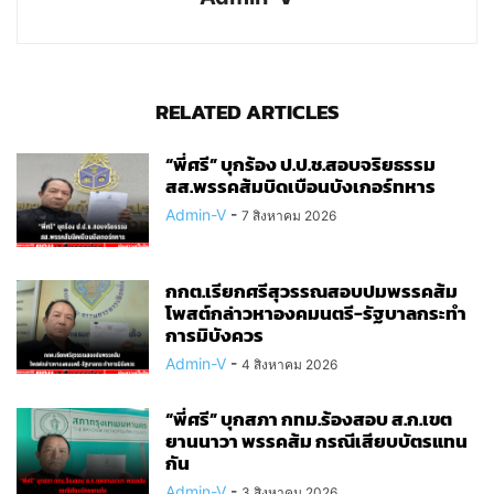
RELATED ARTICLES
“พี่ศรี” บุกร้อง ป.ป.ช.สอบจริยธรรม
สส.พรรคส้มบิดเบือนบังเกอร์ทหาร
Admin-V
-
7 สิงหาคม 2026
กกต.เรียกศรีสุวรรณสอบปมพรรคส้ม
โพสต์กล่าวหาองคมนตรี-รัฐบาลกระทำ
การมิบังควร
Admin-V
-
4 สิงหาคม 2026
“พี่ศรี” บุกสภา กทม.ร้องสอบ ส.ก.เขต
ยานนาวา พรรคส้ม กรณีเสียบบัตรแทน
กัน
Admin-V
-
3 สิงหาคม 2026