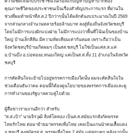
ความชัดเจนกับประชาชนในเรื่องแก้ปัญหาปัญหาปากท้อง
คุณภาพชีวิตของประชาชนเป็นเรื่องสำคัญประการแรก ที่ผ่านใน
ช่วงที่ผมทำหน้าที่ส.ส.2 ปีกว่าๆนั้นได้ผลักดันงบประมาณในปี 2569
จากส่วนกลางจำนวนหลายร้อยล้านบาท ลงสู่ท้องถิ่นจังหวัดชลบุรี
โดยไม่มีการแบ่งฝักแบ่งฝ่าย ไม่มีการแบ่งว่าพื้นที่โน้นเป็นของบ้าน
ใหญ่ บ้านเล็กสีส้ม มีความทัดเทียมเท่ากันหมด เพราะถือว่าเป็น
จังหวัดชลบุรีบ้านเกิดผมๆ เป็นสส.ชลบุรี ไม่ใช่เป็นแค่ส.ส.แค่
อ.บ้านบึง อ.บ่อทองอ.หนองใหญ่ แต่เป็นส.ส.ทั้ง 11 อำเภอในจังหวัด
ชลบุรี
การตัดสินใจจะย้ายไปอยู่พรรคการเมืองใดนั้น ผมจะตัดสินใจใน
ช่วงเดือนธันวาคม ตอนนี้ก็ต้องดูนโยบายของพรรคการเมืองและดู
การทำงานของรัฐบาลควบคู่ไปด้วย
ผู้สื่อข่าวรายงานอีกว่า สำหรับ
“ส.ส.เป้า” นายจิรวุฒิ สิงห์โตทอง เป็นส.ส.สมัยแรกสังกัดพรรค
ไทยรักไทย ต่อมาย้ายมาพรรคเพื่อไทย เคยเป็นแกนนำคนเสื้อแดง
จ.ชลบุรี ลงสมัครส.ส. พรรคเพื่อไทย 2 สมัย แต่สอบตก หลังจากนั้น