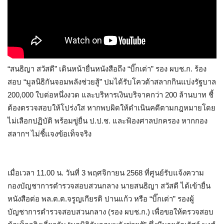
“สนธิญา สวัสดี” เดินหน้ายื่นหนังสือถึง “บิ๊กเต่า” รอง ผบช.ก. ร้อง
สอบ “มูลนิธิกันจอมพลังช่วยสู้” ปมได้รับโควต้าสลากกินแบ่งรัฐบาล
200,000 ใบต่อหนึ่งงวด และบริหารเงินบริจาคกว่า 200 ล้านบาท ชี้
ต้องตรวจสอบให้โปร่งใส หากพบผิดให้ดำเนินคดีตามกฎหมายโดย
ไม่เลือกปฏิบัติ พร้อมขู่ยื่น ป.ป.ช. และฟ้องศาลปกครอง หากกอง
สลากฯ ไม่ชี้แจงข้อเท็จจริง
เมื่อเวลา 11.00 น. วันที่ 3 พฤศจิกายน 2568 ที่ศูนย์รับแจ้งความ
กองบัญชาการตำรวจสอบสวนกลาง นายสนธิญา สวัสดี ได้เข้ายื่น
หนังสือต่อ พล.ต.ต.จรูญเกียรติ ปานแก้ว หรือ “บิ๊กเต่า” รองผู้
บัญชาการตำรวจสอบสวนกลาง (รอง ผบช.ก.) เพื่อขอให้ตรวจสอบ