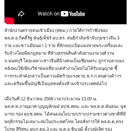
สำนักงานตรวจคนเข้าเมือง (สตม.) ภายใต้การกำชับของ
พล.ต.อ.กิตติ์รัฐ พันธุ์เพ็ชร์ ผบ.ตร. สนธิกำลังเข้าจับกุมชาวจีน 3
ราย และชาวเมียนมา 1 ราย ที่ลักลอบเปิดแผงขายพระเครื่องและ
รับจ้างโดยผิดกฎหมาย ที่ห้างสรรพสินค้าดังย่านงามวงศ์วาน
จ.นนทบุรี โดยเฉพาะชาวจีนที่อ้างตนเป็นเซียนพระ ถูกรวบคาแผง
หลังพบใช้เพียงวีซ่าท่องเที่ยวแต่ทำงานโดยไม่ได้รับอนุญาต ชี้
การกระทำดังกล่าวเป็นความผิดร้ายแรงตาม พ.ร.ก.คนต่างด้าวฯ
และเตรียมขึ้นบัญชีเป็นบุคคลต้องห้ามเข้าประเทศต่อไป
เมื่อวันที่ 12 ธันวาคม 2568 เวลาประมาณ 13.00 น.
พล.ต.ท.ภาณุมาศ บุญญลักษม์ ผบช.สตม. และ พล.ต.ต.พันธนะ นุช
นารถ รอง ผบช.สตม. ได้สนองนโยบายปราบปรามชาวต่างชาติที่มี
พฤติกรรมไม่เหมาะสมในประเทศไทย โดยสั่งการให้ พล.ต.ต.ทรง
โปรด สิริสุขะ ผบก.ตม.3 และ พ.ต.อ.ชินวุฒิ ตั้งวงษ์เลิศ รอง