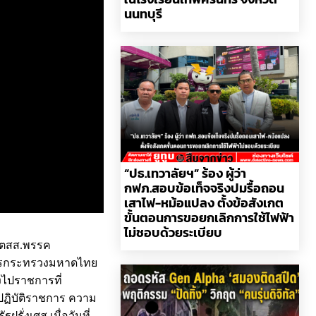
นนทบุรี
“ปธ.เทวาลัยฯ” ร้อง ผู้ว่า
กฟภ.สอบข้อเท็จจริงปมรื้อถอน
เสาไฟ-หม้อแปลง ตั้งข้อสังเกต
ขั้นตอนการขอยกเลิกการใช้ไฟฟ้า
ไม่ชอบด้วยระเบียบ
ดีตสส.พรรค
าการกระทรวงมหาดไทย
งไปราชการที่
ฏิบัติราชการ ความ
ั่งเศส เมื่อวันที่