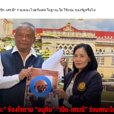
"เป๊ก-เศรณี" ร่วมคณะไปฝรั่งเศส ในฐานะใด ใช้งปม.ของรัฐหรือไม่