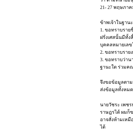
21- 27 พฤษภาคม
ข้าพเจ้าในฐานะ
1. ขอทราบรายชื
ฝรั่งเศสนั้นมีทั
บุคคลหมายเลขใด
2. ขอทราบรายง
3. ขอทราบว่านา
ฐานะใด ร่วมคณ
จึงขอข้อมูลตา
ส่งข้อมูลทั้งห
นายวัชระ เพชรท
ราษฎรได้ ผมก็
อาจสั่งห้ามเหม
ได้