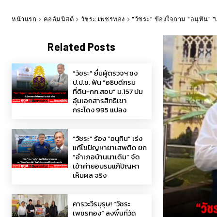
หน้าแรก
คอลัมนิสต์
วัชระ เพชรทอง
"วัชระ" ข้องใจถาม "อนุทิน" 
Related Posts
“วัชระ” ยื่นผู้ตรวจฯ ชง
ป.ป.ช. ฟัน “อธิบดีกรม
ที่ดิน-กก.สอบ” ม.157 ปม
อุ้มเอกสารสิทธิเขา
กระโดง 995 แปลง
“วัชระ” ร้อง “อนุทิน” เร่ง
แก้ไขปัญหายาเสพติด ยก
“อำเภอบ้านนาเดิม” จัด
เข้าค่ายอบรมแก้ปัญหา
เห็นผล จริง
คารวะวีรบุรุษ! “วัชระ
เพชรทอง” ลงพื้นที่วัด