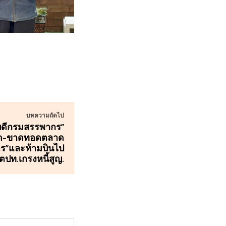
บทความถัดไป
ธิบดีกรมสรรพากร”
ยัด-ขาดทอดตลาด
ัตร”และห้ามบินไป
ตปท.เกรงหนี้สูญ.