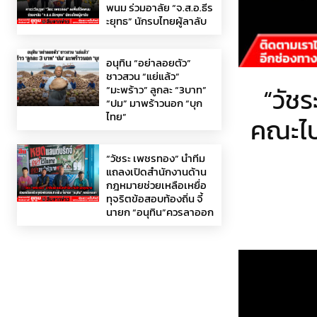
พนม ร่วมอาลัย “จ.ส.อ.ธีร
ะยุทธ” นักรบไทยผู้ลาลับ
อนุทิน “อย่าลอยตัว”
ชาวสวน “แย่แล้ว”
“วัชร
“มะพร้าว” ลูกละ “3บาท”
“ปม” มาพร้าวนอก “บุก
ไทย”
คณะไปฝ
“วัชระ เพชรทอง” นำทีม
แถลงเปิดสำนักงานด้าน
กฎหมายช่วยเหลือเหยื่อ
ทุจริตข้อสอบท้องถิ่น จี้
นายก “อนุทิน”ควรลาออก