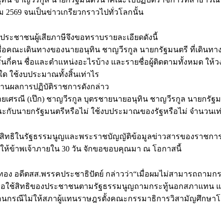
 2569 จนเป็นข่าวเกรียวกราวไปทั่วโลกนั้น
ประชาชนผู้เสียภาษีจึงขอทราบรายละเอียดดังนี้
่อคณะเดินทางของนายอนุทิน ชาญวีรกูล นายกรัฐมนตรี ที่เดินท
้งสิ้นกี่คน ชื่อและตำแหน่งอะไรบ้าง และรายชื่อผู้ติดตามทั้งหมด ให้ว
 ใช้งบประมาณทั้งสิ้นเท่าไร
านผลการปฏิบัติราชการดังกล่าว
ยเศรณี (เป๊ก) ชาญวีรกูล บุตรชายนายอนุทิน ชาญวีรกูล นายกรัฐม
ะกับนายกรัฐมนตรีหรือไม่ ใช้งบประมาณของรัฐหรือไม่ จำนวนเท
มสิทธิในรัฐธรรมนูญและพระราชบัญญัติข้อมูลข่าวสารของราชการ 
มดให้ข้าพเจ้าภายใน 30 วัน จักขอขอบคุณมา ณ โอกาสนี้
อง อดีตสส.พรรคประชาธิปัตย์ กล่าวว่า“เมื่อผมไม่สามารถถามกร
ขอใช้สิทธิของประชาชนตามรัฐธรรมนูญถามกระทู้นอกสภาแทน แ
ือนกรณีไม่ให้สภาผู้แทนราษฎรตั้งคณะกรรมาธิการวิสามัญศึกษาโ