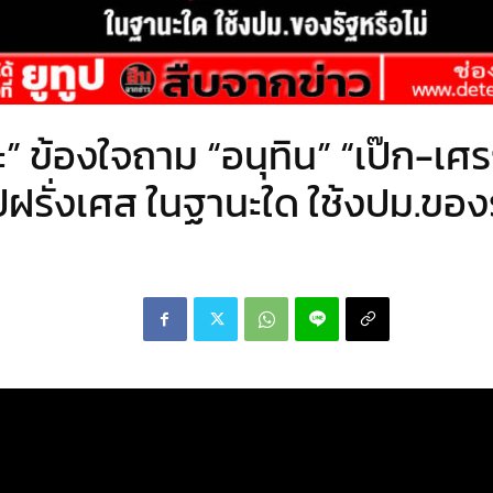
ะ” ข้องใจถาม “อนุทิน” “เป๊ก-เศร
รั่งเศส ในฐานะใด ใช้งปม.ของร