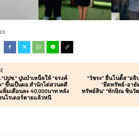
13
ี้
น “ปปช.” ปูนบำเหน็จให้ “จรงค์
“วัชระ” ยื่นโนติ้ส “อ
” ขึ้นเป็นผอ.สำนักไต่สวนคดี
“ยึดทรัพย์-อา
ินเพิ่มเดือนละ 40,000บาท หลัง
ทรัพย์สิน” “ทักษิณ ชินว
ชนไรเดอร์ตายแล้วหนี