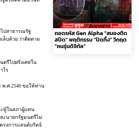
างไปสาธารณรัฐ
ถอดรหัส Gen Alpha “สมองติด
สปีด” พฤติกรรม “ปัดทิ้ง” วิกฤต
งเล็บด้วย ว่าติดตาม
“คนรุ่นดิจิทัล”
นตรีไปฝรั่งเศสใน
่าไร
พ.ศ.2540 ขอให้ท่าน
ะทู้ในสภาผู้แทน
ละนายกรัฐมนตรีไม่
ครงการแลนด์บริดจ์