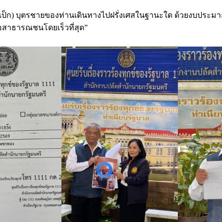
 (เป็ก) บุตรชายของท่านเดินทางไปฝรั่งเศสในฐานะใด ด้วยงบประมา
่อสาธารณชนโดยเร็วที่สุด”