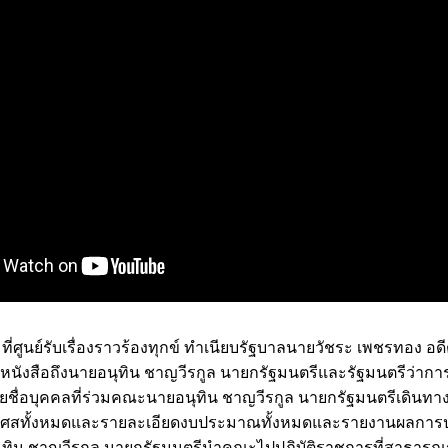
 ที่ศูนย์รับเรื่องราวร้องทุกข์ ทำเนียบรัฐบาลนายวัชระ เพชรทอง อ
ื่นหนังสือถึงนายอนุทิน ชาญวีรกูล นายกรัฐมนตรีและรัฐมนตรีว่
ยชื่อบุคคลที่ร่วมคณะนายอนุทิน ชาญวีรกูล นายกรัฐมนตรีเดินทา
งเศสทั้งหมดและรายละเอียดงบประมาณทั้งหมดและรายงานผลการป
ุทิน ชาญวีรกูล นายกรัฐมนตรีนำคณะไปปฏิบัติราชการที่สาธารณรัฐฝร