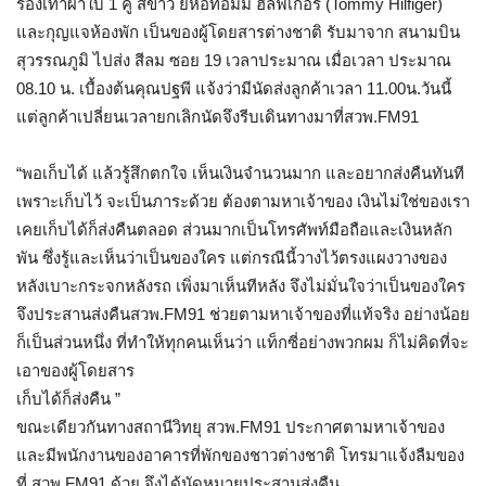
รองเท้าผ้าใบ 1 คู่ สีขาว ยี่ห้อทอมมี่ ฮิลฟิเกอร์ (Tommy Hilfiger)
และกุญแจห้องพัก เป็นของผู้โดยสารต่างชาติ รับมาจาก สนามบิน
สุวรรณภูมิ ไปส่ง สีลม ซอย 19 เวลาประมาณ เมื่อเวลา ประมาณ
08.10 น. เบื้องต้นคุณปฐพี แจ้งว่ามีนัดส่งลูกค้าเวลา 11.00น.วันนี้
แต่ลูกค้าเปลี่ยนเวลายกเลิกนัดจึงรีบเดินทางมาที่สวพ.FM91
“พอเก็บได้ แล้วรู้สึกตกใจ เห็นเงินจำนวนมาก และอยากส่งคืนทันที
เพราะเก็บไว้ จะเป็นภาระด้วย ต้องตามหาเจ้าของ เงินไม่ใช่ของเรา
เคยเก็บได้ก็ส่งคืนตลอด ส่วนมากเป็นโทรศัพท์มือถือและเงินหลัก
พัน ซึ่งรู้และเห็นว่าเป็นของใคร แต่กรณีนี้วางไว้ตรงแผงวางของ
หลังเบาะกระจกหลังรถ เพิ่งมาเห็นทีหลัง จึงไม่มั่นใจว่าเป็นของใคร
จึงประสานส่งคืนสวพ.FM91 ช่วยตามหาเจ้าของที่แท้จริง อย่างน้อย
ก็เป็นส่วนหนึ่ง ที่ทำให้ทุกคนเห็นว่า แท็กซี่อย่างพวกผม ก็ไม่คิดที่จะ
เอาของผู้โดยสาร
เก็บได้ก็ส่งคืน ”
ขณะเดียวกันทางสถานีวิทยุ สวพ.FM91 ประกาศตามหาเจ้าของ
และมีพนักงานของอาคารที่พักของชาวต่างชาติ โทรมาแจ้งลืมของ
ที่ สวพ.FM91 ด้วย จึงได้นัดหมายประสานส่งคืน