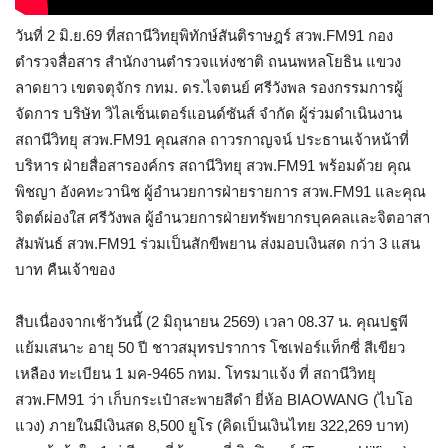
วันที่ 2 มิ.ย.69 ที่สถานีวิทยุพิทักษ์สันติราษฎร์ สวพ.FM91 กอง
ตำรวจสื่อสาร สำนักงานตำรวจแห่งชาติ ถนนพหลโยธิน แขวง
ลาดยาว เขตจตุจักร กทม. ดร.ไจตนย์ ศรีวังพล รองกรรมการผู้
จัดการ บริษัท วิไลเซ็นเตอร์แอนด์ซันส์ จำกัด ผู้ร่วมดำเนินงาน
สถานีวิทยุ สวพ.FM91 คุณสกล ถาวรกาญจน์ ประธานเจ้าหน้าที่
บริหาร ฝ่ายสื่อสารองค์กร สถานีวิทยุ สวพ.FM91 พร้อมด้วย คุณ
พิชญา อังคทะวานิช ผู้อำนวยการฝ่ายรายการ สวพ.FM91 และคุณ
จิตต์ผ่องใส ศรีวังพล ผู้อำนวยการฝ่ายทรัพยากรบุคคลเเละจิตอาสา
สัมพันธ์ สวพ.FM91 ร่วมเป็นสักขีพยาน ส่งมอบเงินสด กว่า 3 แสน
บาท คืนเจ้าของ
สืบเนื่องจากเช้าวันนี้ (2 มิถุนายน 2569) เวลา 08.37 น. คุณปฐพี
แย้มเสนาะ อายุ 50 ปี ชาวสมุทรปราการ โชเฟอร์แท็กซี่ สีเขียว
เหลือง ทะเบียน 1 มค-9465 กทม. โทรมาแจ้ง ที่ สถานีวิทยุ
สวพ.FM91 ว่า เก็บกระเป๋าสะพายสีดำ ยี่ห้อ BIAOWANG (ไบโอ
แวง) ภายในมีเงินสด 8,500 ยูโร (คิดเป็นเงินไทย 322,269 บาท)