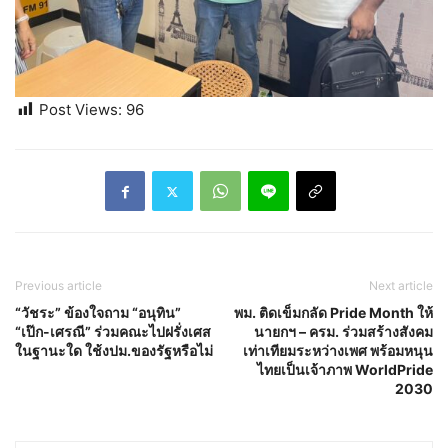
Post Views:
96
Previous article
Next article
“วัชระ” ข้องใจถาม “อนุทิน”
พม. ติดเข็มกลัด Pride Month ให้
“เป๊ก-เศรณี” ร่วมคณะไปฝรั่งเศส
นายกฯ – ครม. ร่วมสร้างสังคม
ในฐานะใด ใช้งปม.ของรัฐหรือไม่
เท่าเทียมระหว่างเพศ พร้อมหนุน
ไทยเป็นเจ้าภาพ WorldPride
2030