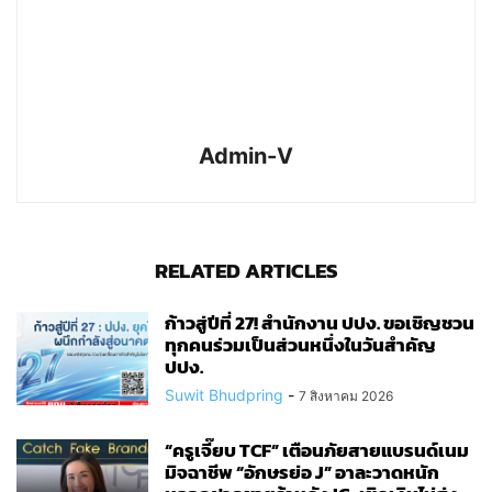
Admin-V
RELATED ARTICLES
ก้าวสู่ปีที่ 27! สำนักงาน ปปง. ขอเชิญชวน
ทุกคนร่วมเป็นส่วนหนึ่งในวันสำคัญ
ปปง.
Suwit Bhudpring
-
7 สิงหาคม 2026
“ครูเจี๊ยบ TCF” เตือนภัยสายแบรนด์เนม
มิจฉาชีพ “อักษรย่อ J” อาละวาดหนัก