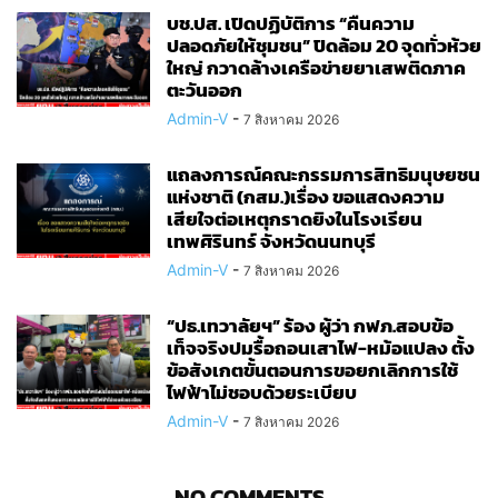
บช.ปส. เปิดปฏิบัติการ “คืนความ
ปลอดภัยให้ชุมชน” ปิดล้อม 20 จุดทั่วห้วย
ใหญ่ กวาดล้างเครือข่ายยาเสพติดภาค
ตะวันออก
Admin-V
-
7 สิงหาคม 2026
แถลงการณ์คณะกรรมการสิทธิมนุษยชน
แห่งชาติ (กสม.)เรื่อง ขอแสดงความ
เสียใจต่อเหตุกราดยิงในโรงเรียน
เทพศิรินทร์ จังหวัดนนทบุรี
Admin-V
-
7 สิงหาคม 2026
“ปธ.เทวาลัยฯ” ร้อง ผู้ว่า กฟภ.สอบข้อ
เท็จจริงปมรื้อถอนเสาไฟ-หม้อแปลง ตั้ง
ข้อสังเกตขั้นตอนการขอยกเลิกการใช้
ไฟฟ้าไม่ชอบด้วยระเบียบ
Admin-V
-
7 สิงหาคม 2026
NO COMMENTS