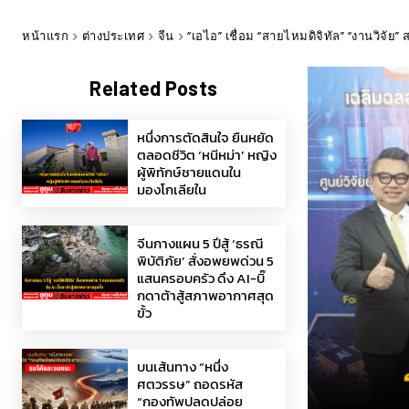
หน้าแรก
ต่างประเทศ
จีน
“เอไอ” เชื่อม “สายไหมดิจิทัล” “งานวิจัย” 
Related Posts
หนึ่งการตัดสินใจ ยืนหยัด
ตลอดชีวิต ‘หนีหม่า’ หญิง
ผู้พิทักษ์ชายแดนใน
มองโกเลียใน
จีนกางแผน 5 ปีสู้ ‘ธรณี
พิบัติภัย’ สั่งอพยพด่วน 5
แสนครอบครัว ดึง AI-บิ๊
กดาต้าสู้สภาพอากาศสุด
ขั้ว
บนเส้นทาง “หนึ่ง
ศตวรรษ” ถอดรหัส
“กองทัพปลดปล่อย