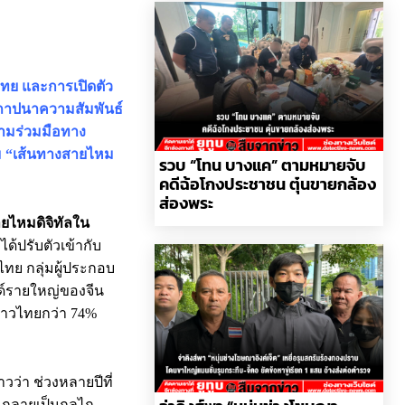
ทย และการเปิดตัว
ถาปนาความสัมพันธ์
วามร่วมมือทาง
่ม “เส้นทางสายไหม
รวบ “โทน บางแค” ตามหมายจับ
คดีฉ้อโกงประชาชน ตุ๋นขายกล้อง
ส่องพระ
ยไหมดิจิทัลใน
ด้ปรับตัวเข้ากับ
ไทย กลุ่มผู้ประกอบ
วด์รายใหญ่ของจีน
นชาวไทยกว่า 74%
ว่า ช่วงหลายปีที่
ว กลายเป็นกลไก