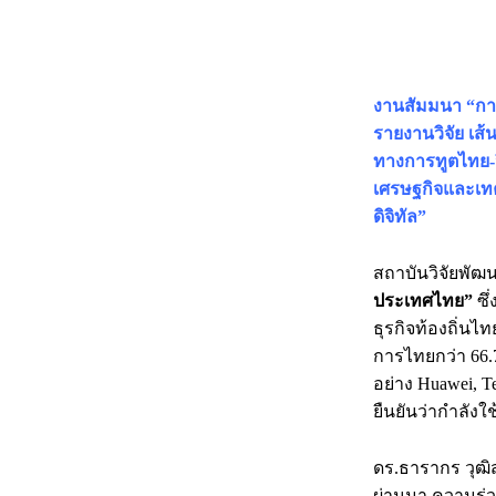
งานสัมมนา “กา
รายงานวิจัย เ
ทางการทูตไทย-จ
เศรษฐกิจและเทค
ดิจิทัล”
สถาบันวิจัยพัฒ
ประเทศไทย”
ซึ
ธุรกิจท้องถิ่นไ
การไทยกว่า 66.
อย่าง Huawei, T
ยืนยันว่ากำลัง
ดร.ธารากร วุฒิ
ผ่านมา ความร่ว