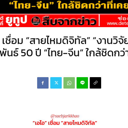
 เชื่อม “สายไหมดิจิทัล” “งานวิจั
พันธ์ 50 ปี “ไทย-จีน” ใกล้ชิดกว่า
@suebjarkkhao
“เอไอ” เชื่อม “สายไหมดิจิทัล”