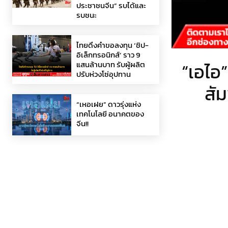
ประชาชนจีน” รบได้และ
รบชนะ
ไทยดึงคำขอลงทุน ‘ชิป-
อิเล็กทรอนิกส์’ ราว 9
“เอไอ”
แสนล้านบาท รับผู้ผลิต
ปรับห่วงโซ่อุปทาน
สัม
“เหอเฝย” ดาวรุ่งแห่ง
เทคโนโลยี อนาคตของ
จีน!!