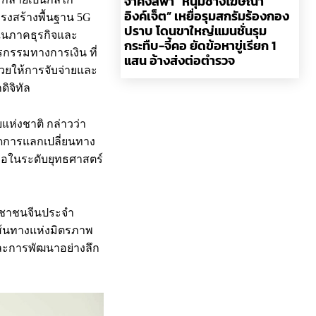
จ่าคิงส์พา “หนุ่มช่างโฆษณา
อิงค์เจ็ต” เหยื่อรุมสกรัมร้องกอง
รงสร้างพื้นฐาน 5G
ปราบ โดนขาใหญ่แมนชั่นรุม
ลในภาคธุรกิจและ
กระทืบ-จี้คอ ยัดข้อหาขู่เรียก 1
กรรมทางการเงิน ที่
แสน อ้างส่งต่อตำรวจ
่วยให้การจับจ่ายและ
ิจิทัล
ยแห่งชาติ กล่าวว่า
ิดการแลกเปลี่ยนทาง
อในระดับยุทธศาสตร์
ะชาชนจีนประจำ
อเส้นทางแห่งมิตรภาพ
ละการพัฒนาอย่างลึก