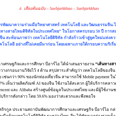
♬ เสียงต้นฉบับ – Suebjarkkhao – Suebjarkkhao
รพัฒนาความร่วมมือวิทยาศาสตร์ เทคโนโลยี และวัฒนธรรมจีน-ไ
ส้นทางสายไหมดิจิทัลในประเทศไทย” ในโอกาสครบรอบ 50 ปี การส
ีน สะท้อนภาพว่า เทคโนโลยีดิจิทัล กำลังก้าวเข้าสู่ยุคใหม่แห่งค
โนโลยี อย่างที่ไม่เคยมีมาก่อน โดยเฉพาะภายใต้กรอบความริเริ
นาเศรษฐกิจและการศึกษา บีอาร์ไอ ได้นำเสนอรายงาน
“เส้นทางสา
่งวางกรอบงานวิจัยไว้ 4 ด้าน สรุปสาระสำคัญว่า เทคโนโลยีของจีน ไ
ทย เช่นกว่า 90% ของนักท่องเที่ยวจีน สามารถใช้ Mobile payment ใน
7% เห็นว่าผลิตภัณฑ์ AI ของจีน ใช้งานได้สะดวก ผู้ให้บริการคลา
encent และ Alibaba สร้างศูนย์ข้อมูลในประเทศไทย และมีผู้ใช้งา
ใช้บริการดังกล่าว โดย 59.6% มองว่าสะดวกและพึงพอใจ
สถิรกูล ประธานสถาบันพัฒนาการศึกษาและเศรษฐกิจ บีอาร์ไอ กล่าว
มมือด้านเทคโนโลยีดิจิทัล ระหว่างไทย–จีน ได้พัฒนาอย่างรวดเร็