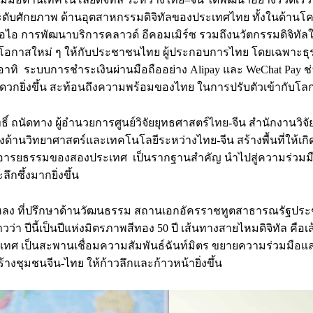
ดับศักยภาพ ด้านอุตสาหกรรมดิจิทัลของประเทศไทย ทั้งในด้านโค
เอไอ การพัฒนาบริการคลาวด์ อีคอมเมิร์ซ รวมถึงนวัตกรรมดิจิทั
โอกาสใหม่ ๆ ให้กับประชาชนไทย ผู้ประกอบการไทย โดยเฉพาะธุร
น อาทิ ระบบการชำระเงินผ่านมือถืออย่าง Alipay และ WeChat Pay ช
ะดวกยิ่งขึ้น สะท้อนถึงความพร้อมของไทย ในการปรับตัวเข้ากับโลกด
ทธิ์ ถนัดทาง ผู้อำนวยการศูนย์วิจัยยุทธศาสตร์ไทย-จีน สำนักงานวิจั
ด้านวิทยาศาสตร์และเทคโนโลยีระหว่างไทย-จีน สร้างพื้นที่ให้เก
ารยธรรมของสองประเทศ เป็นรากฐานสำคัญ นำไปสู่ความร่วมมื
ลึกซึ้งมากยิ่งขึ้น
วหลง ที่ปรึกษาด้านวัฒนธรรม สถานเอกอัครราชทูตสาธารณรัฐปร
ว่า ปีนี้เป็นปีแห่งมิตรภาพสีทอง 50 ปี เส้นทางสายไหมดิจิทัล คื
เทศ เป็นสะพานเชื่อมความสัมพันธ์ฉันท์มิตร ขยายความร่วมมือแ
ร้างชุมชนจีน-ไทย ให้ก้าวลึกและก้าวหน้ายิ่งขึ้น