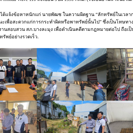
วจได้แจ้งข้อหาหนักแก่ นายพัฒช ในความผิดฐาน “ลักทรัพย์ในเว
เพื่อสะดวกแก่การกระทำผิดหรือพาทรัพย์นั้นไป” ซึ่งเป็นโทษทาง
งานสอบสวน สภ.บางละมุง เพื่อดำเนินคดีตามกฎหมายต่อไป ถือเป็
ทรัพย์อย่างรวดเร็ว.