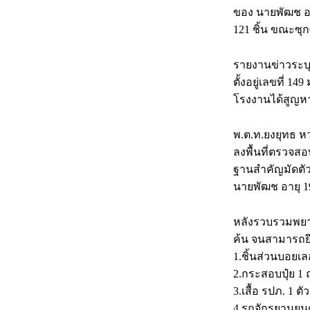
ของ นายพัฒช อา
121 ชิ้น ขณะซุก
รายงานข่าวระบุ
ตั้งอยู่เลขที่ 1
โรงงานได้สูญ
พ.ต.ท.ยงยุทธ ห
ลงพื้นที่ตรวจส
ฐานสำคัญมัดตัว
นายพัฒช อายุ 19 
หลังรวบรวมพยา
ค้น จนสามารถยึ
1.ชิ้นส่วนบอยเล
2.กระสอบปุ๋ย 1 ถ
3.เสื้อ รปภ. 1 
4.รถจักรยานยนต