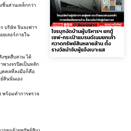
ชิ้นส่วนเหล็กกว่า
ร บริษัท จินจงฟาฯ
โจรบุกงัดบ้านผู้บริหารฯ ยกตู้
องบอยเลอร์ภายใน
เซฟ-กระเป๋าแบรนด์เนมยกเค้า
กวาดทรัพย์สินหลายล้าน ตั้ง
รางวัลนำจับผู้แจ้งเบาะแส
ังชุดสืบสวน ได้
ภาพวงจรปิดเป็นหลัก
คคลที่ลงมือก็คือ
ย์สินนั่นเอง
ฒช พร้อมทำการตรวจ
ารขนย้ายทรัพย์สิน)