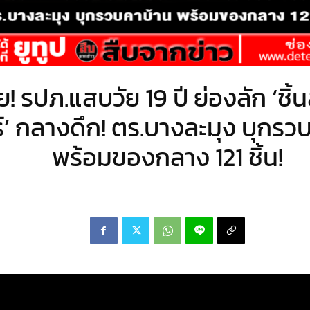
ย! รปภ.แสบวัย 19 ปี ย่องลัก ‘ชิ
์’ กลางดึก! ตร.บางละมุง บุกรว
พร้อมของกลาง 121 ชิ้น!