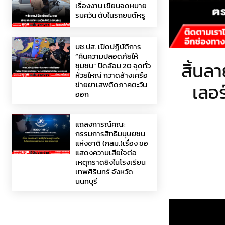
เรื่องงาน เขียนจดหมาย
รมควัน ดับในรถยนต์หรู
บช.ปส. เปิดปฏิบัติการ
“คืนความปลอดภัยให้
สิ้นลา
ชุมชน” ปิดล้อม 20 จุดทั่ว
ห้วยใหญ่ กวาดล้างเครือ
ข่ายยาเสพติดภาคตะวัน
เลอร
ออก
แถลงการณ์คณะ
กรรมการสิทธิมนุษยชน
แห่งชาติ (กสม.)เรื่อง ขอ
แสดงความเสียใจต่อ
เหตุกราดยิงในโรงเรียน
เทพศิรินทร์ จังหวัด
นนทบุรี