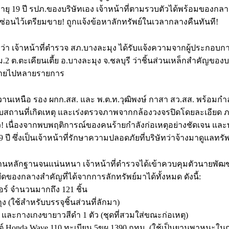
ยุ 19 ปี รปภ.ของบริษัทเอง เจ้าหน้าที่ตามรวบตัวได้พร้อมของกลาง
ซ่อนไว้เตรียมขาย! ถูกแจ้งข้อหาลักทรัพย์ในเวลากลางคืนทันที!
ว่า เจ้าหน้าที่ตำรวจ สภ.บางละมุง ได้รับแจ้งความจากผู้ประกอบกา
49 ม.2 ต.ตะเคียนเตี้ย อ.บางละมุง จ.ชลบุรี ว่าชิ้นส่วนเหล็กสำคัญข
หายไปหลายรายการ
วานเหนือ รอง ผกก.สส. และ พ.ต.ท.วุฒิพงษ์ กาสา สว.สส. พร้อมกำล
อบสถานที่เกิดเหตุ และเร่งตรวจภาพจากกล้องวงจรปิดโดยละเอียด 
! เนื่องจากพบพฤติการณ์ของคนร้ายกำลังก่อเหตุอย่างชัดเจน และบุ
ปี ซึ่งเป็นเจ้าหน้าที่รักษาความปลอดภัยที่บริษัทว่าจ้างมาดูแลทรัพ
นหลักฐานจนแน่นหนา เจ้าหน้าที่ตำรวจได้เข้าควบคุมตัวนายพั
ดของกลางสำคัญที่ได้จากการลักทรัพย์มาได้ทั้งหมด ดังนี้:
อร์ จำนวนมากถึง 121 ชิ้น
ุง (ใช้สำหรับบรรจุชิ้นส่วนที่ลักมา)
ตัว และกางเกงขายาวสีดำ 1 ตัว (ชุดที่สวมใส่ขณะก่อเหตุ)
์ Honda Wave 110 ทะเบียน 5ขผ 1390 กทม. (ใช้เป็นยานพาหนะในก