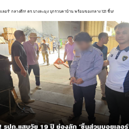
บอยเลอร์' กลางดึก! ตร.บางละมุง บุกรวบคาบ้าน พร้อมของกลาง 121 ชิ้น!