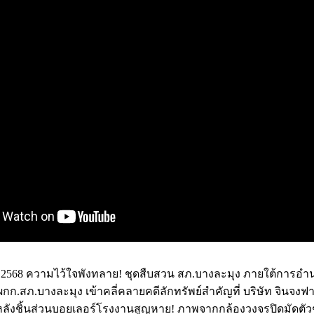
คม 2568 ความไว้ใจพังทลาย! ชุดสืบสวน สภ.บางละมุง ภายใต้การอ
ผกก.สภ.บางละมุง เข้าคลี่คลายคดีลักทรัพย์สำคัญที่ บริษัท จินจง
ลังชิ้นส่วนบอยเลอร์โรงงานสูญหาย! ภาพจากกล้องวงจรปิดมัดตัวช