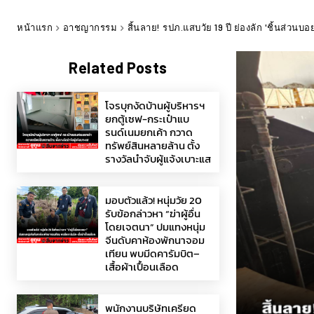
หน้าแรก
อาชญากรรม
สิ้นลาย! รปภ.แสบวัย 19 ปี ย่องลัก 'ชิ้นส่วน
Related Posts
โจรบุกงัดบ้านผู้บริหารฯ
ยกตู้เซฟ-กระเป๋าแบ
รนด์เนมยกเค้า กวาด
ทรัพย์สินหลายล้าน ตั้ง
รางวัลนำจับผู้แจ้งเบาะแส
มอบตัวแล้ว! หนุ่มวัย 20
รับข้อกล่าวหา “ฆ่าผู้อื่น
โดยเจตนา” ปมแทงหนุ่ม
จีนดับคาห้องพักนาจอม
เทียน พบมีดคารัมบิต–
เสื้อผ้าเปื้อนเลือด
พนักงานบริษัทเครียด