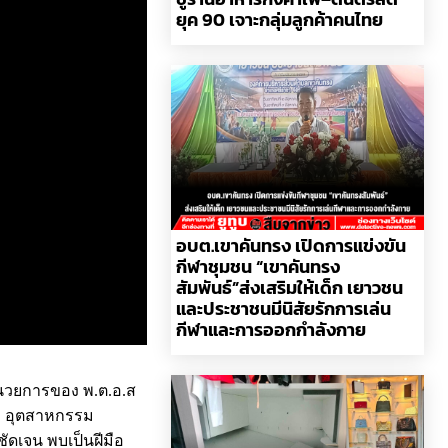
ยุค 90 เจาะกลุ่มลูกค้าคนไทย
อบต.เขาคันทรง เปิดการแข่งขัน
กีฬาชุมชน “เขาคันทรง
สัมพันธ์”ส่งเสริมให้เด็ก เยาวชน
และประชาชนมีนิสัยรักการเล่น
กีฬาและการออกกำลังกาย
ำนวยการของ พ.ต.อ.ส
ฟา อุตสาหกรรม
ัดเจน พบเป็นฝีมือ