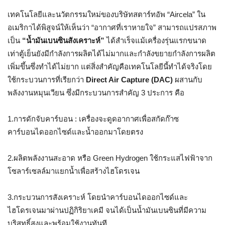
เทคโนโลยีและนวัตกรรมใหม่ของบริษัทสตาร์ทอัพ “Aircela” ใน
อเมริกาได้พิสูจน์ให้เห็นว่า “อากาศที่เราหายใจ” สามารถแปรสภาพ
เป็น
“น้ำมันเบนซินสังเคราะห์”
ได้สำเร็จแม้เครื่องรุ่นแรกขนาด
เท่าตู้เย็นยังมีกำลังการผลิตได้ไม่มากและกำลังขยายกำลังการผลิต
เพิ่มขึ้นซึ่งทำได้ไม่ยาก แต่สิ่งสำคัญคือเทคโนโลยีนี้ทำได้จริงโดย
ใช้กระบวนการที่เรียกว่า
Direct Air Capture (DAC)
ผสานกับ
พลังงานหมุนเวียน ซึ่งมีกระบวนการสำคัญ 3 ประการ คือ
1.การดักจับคาร์บอน : เครื่องจะดูดอากาศเพื่อสกัดก๊าซ
คาร์บอนไดออกไซด์และน้ำออกมาโดยตรง
2.ผลิตพลังงานสะอาด หรือ Green Hydrogen ใช้กระแสไฟฟ้าจาก
โซลาร์เซลล์มาแยกน้ำเพื่อสร้างไฮโดรเจน
3.กระบวนการสังเคราะห์ โดยนำคาร์บอนไดออกไซด์และ
ไฮโดรเจนมาผ่านปฏิกิริยาเคมี จนได้เป็นน้ำมันเบนซินที่มีความ
บริสุทธิ์สูงและพร้อมใช้งานทันที