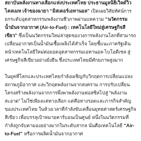
สถาบันพลังงานทางเลือกแห่งประเทศไทย ประธานมูลนิธิเวิลด์วิว
ไคลเมท เจ้าของฉายา “มิสเตอร์เอทานอล”
เปิดเผยวิสัยทัศน์การ
ยกระดับอุตสาหกรรมพลังงานชีวภาพผ่านบทความ
“นวัตกรรม
น้ำมันจากอากาศ (Air-to-Fuel) : เทคโนโลยีใหม่สู่เศรษฐกิจสี
เขียว”
ซึ่งเป็นนวัตกรรมใหม่ล่าสุดของวงการพลังงานโลกที่สามารถ
เปลี่ยนอากาศเป็นน้ำมันเชื้อเพลิงได้สำเร็จ โดยชี้แนะภาครัฐเดิน
หน้าเทคโนโลยีใหม่ต่อยอดอุตสาหกรรมเอทานอล-ไบโอดีเซล สู่
เศรษฐกิจสีเขียวอย่างยั่งยืน ซึ่งประเทศไทยมีศักยภาพสูงมาก
ในยุคที่โลกและประเทศไทยกำลังเผชิญกับวิกฤตการเปลี่ยนแปลง
สภาพภูมิอากาศ และวิกฤตพลังงานจากสงคราม การปรับเปลี่ยน
โครงสร้างพลังงานจากการพึ่งพาพลังงานฟอสซิลไปสู่ “พลังงาน
สะอาด” ไม่ใช่เพียงแค่ทางเลือก แต่คือทางรอดและภารกิจสำคัญ
ของประเทศไทย ในห้วงเวลาที่กำลังขับเคลื่อนยุทธศาสตร์เศรษฐกิจ
สีเขียว เพื่อบรรลุเป้าหมายคาร์บอนเป็นศูนย์ หนึ่งในนวัตกรรมที่
กำลังถูกจับตามองอย่างมากในระดับสากล นั่นคือเทคโนโลยี
“Air-
to-Fuel”
หรือการผลิตน้ำมันจากอากาศ