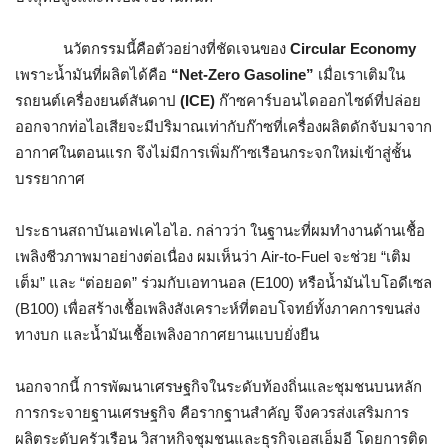
นวัตกรรมนี้คือตัวอย่างที่ชัดเจนของ
Circular Economy
เพราะน้ำมันที่ผลิตได้คือ
“Net-Zero Gasoline”
เมื่อเราเติมใน
รถยนต์เครื่องยนต์สันดาป
(ICE)
ก๊าซคาร์บอนไดออกไซด์ที่ปล่อย
ออกจากท่อไอเสียจะมีปริมาณเท่ากับก๊าซที่เครื่องผลิตดักจับมาจาก
อากาศในตอนแรก จึงไม่มีการเพิ่มก๊าซเรือนกระจกใหม่เข้าสู่ชั้น
บรรยากาศ
ประธานสถาบันเอฟเคไอไอ. กล่าวว่า ในฐานะที่ผมทำงานด้านเชื้อ
เพลิงชีวภาพมาอย่างต่อเนื่อง ผมเห็นว่า Air-to-Fuel จะช่วย “เติม
เต็ม” และ “ต่อยอด” ร่วมกับเอทานอล (E100) หรือน้ำมันไบโอดีเซล
(B100) เพื่อสร้างเชื้อเพลิงสังเคราะห์ที่ตอบโจทย์ทั้งภาคการขนส่ง
ทางบก และน้ำมันเชื้อเพลิงอากาศยานแบบยั่งยืน
นอกจากนี้ การพัฒนาเศรษฐกิจในระดับท้องถิ่นและชุมชนบนหลัก
การกระจายฐานเศรษฐกิจ คือรากฐานสำคัญ จึงควรส่งเสริมการ
ผลิตระดับครัวเรือน วิสาหกิจชุมชนและธุรกิจเอสเอ็มอี โดยการติด