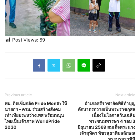
Post Views:
69
Previous article
Next article
พม. ติดเข็มกลัด Pride Month ให้
อำเภอศรีราชาจัดพิธีทำบุญ
นายกฯ – ครม. ร่วมสร้างสังคม
ตักบาตรถวายเป็นพระราชกุศล
เท่าเทียมระหว่างเพศ พร้อมหนุน
เนื่องในโอกาสวันเฉลิม
ไทยเป็นเจ้าภาพ WorldPride
พระชนมพรรษา 4 รอบ 3
2030
มิถุนายน 2569 สมเด็จพระนาง
เจ้าสุทิดา พัชรสุธาพิมลลักษณ
พระบรมราชินี