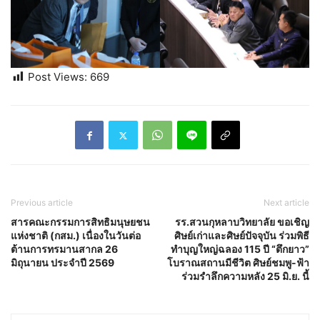
Post Views:
669
Previous article
Next article
สารคณะกรรมการสิทธิมนุษยชน
รร.สวนกุหลาบวิทยาลัย ขอเชิญ
แห่งชาติ (กสม.) เนื่องในวันต่อ
ศิษย์เก่าและศิษย์ปัจจุบัน ร่วมพิธี
ต้านการทรมานสากล 26
ทำบุญใหญ่ฉลอง 115 ปี “ตึกยาว”
มิถุนายน ประจำปี 2569
โบราณสถานมีชีวิต ศิษย์ชมพู-ฟ้า
ร่วมรำลึกความหลัง 25 มิ.ย. นี้