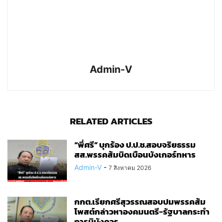
Admin-V
RELATED ARTICLES
“พี่ศรี” บุกร้อง ป.ป.ช.สอบจริยธรรม
สส.พรรคส้มบิดเบือนบังเกอร์ทหาร
Admin-V
-
7 สิงหาคม 2026
กกต.เรียกศรีสุวรรณสอบปมพรรคส้ม
โพสต์กล่าวหาองคมนตรี-รัฐบาลกระทำ
การมิบังควร