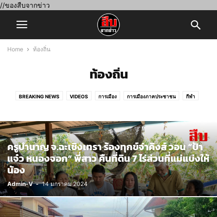
//ของสืบจากข่าว
Home
ท้องถิ่น
ท้องถิ่น
BREAKING NEWS
VIDEOS
การเมือง
การเมืองภาคประชาชน
กีฬา
ข่าวประชาสัมพันธ์
คอลัมนิสต์
ซุปเปอร์บันเทิง
ต่างประเทศ
ท้องถิ่น
ภูมิภาค
ศิลปวัฒนธรรม
สถาบันพระมหากษัตริย์
สังคมสืบจากข่าว
สิ่งแวดล้อม
สืบสานพระดี
สืบเศรษฐกิจ
อาชญากรรม
ครูบำนาญ จ.ฉะเชิงเทรา ร้องทุกข์จ่าคิงส์ วอน “ป้า
เปิดตำนานพระ เครื่องรางของขลัง
ไม่มีหมวดหมู่
แจ๋ว หนองจอก” พี่สาว คืนที่ดิน 7 ไร่ส่วนที่แม่แบ่งให้
น้อง
Admin-V
-
14 มกราคม 2024