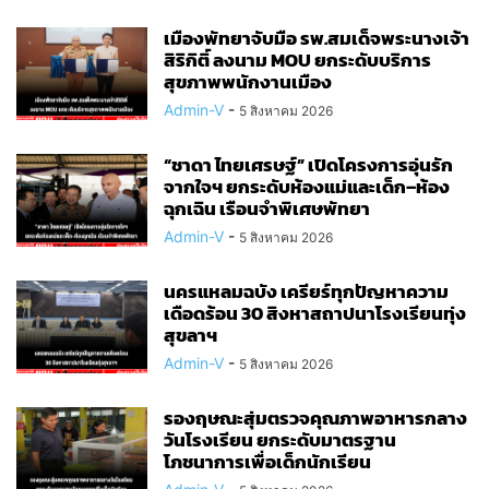
เมืองพัทยาจับมือ รพ.สมเด็จพระนางเจ้า
สิริกิติ์ ลงนาม MOU ยกระดับบริการ
สุขภาพพนักงานเมือง
Admin-V
-
5 สิงหาคม 2026
“ชาดา ไทยเศรษฐ์” เปิดโครงการอุ่นรัก
จากใจฯ ยกระดับห้องแม่และเด็ก–ห้อง
ฉุกเฉิน เรือนจำพิเศษพัทยา
Admin-V
-
5 สิงหาคม 2026
นครแหลมฉบัง เครียร์ทุกปัญหาความ
เดือดร้อน 30 สิงหาสถาปนาโรงเรียนทุ่ง
สุขลาฯ
Admin-V
-
5 สิงหาคม 2026
รองฤษณะสุ่มตรวจคุณภาพอาหารกลาง
วันโรงเรียน ยกระดับมาตรฐาน
โภชนาการเพื่อเด็กนักเรียน