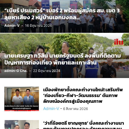
“เบียร์ ปรเมศวร์” เบอร์ 2 พร้อมผู่สมัคร สม. เขต 3
ลุยหาเสียง 2 หมู่บ้านเอกมงคล...
Admin-V
-
16 มิถุนายน 2026
นายเศรษฐา ทวีสิน นายกรัฐมนตรี ลงพื้นที่ติดตาม
ปัญหาการท่องเที่ยว พัทยาและเกาะล้าน
admin-G Cha.
-
22 มิถุนายน 2024
เมืองพัทยาตั้งคณะทำงานใหม่! เสริมทัพ
‘ท่องเที่ยว-กีฬา-วัฒนธรรม’ ดันภาพ
ลักษณ์องค์กรสู่เมืองคุณภาพ
Admin-V
-
6 สิงหาคม 2026
‘ว่าที่ร้อยตรี ชาญยุทธ’ นั่งคณะทำงานนา
ยกฯ ด้านการปกครอง-รักษาความสงบ