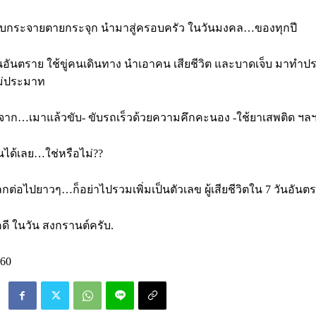
จ็บกระจายตายกระจุก นำมาสู่ครอบครัว ในวันมงคล…ของทุกปี
 วันอันตราย ใช้ขู่คนเดินทาง นำเอาคน เสียชีวิต และบาดเจ็บ มาทำป
ไม่ประมาท
เหตุจาก…เมาแล้วขับ- ขับรถเร็วด้วยความคึกคะนอง -ใช้ยาเสพติด ฯล
ึ้นได้เลย…ใช่หรือไม่??
กต่อไปยาวๆ…ก็อย่าไปรวมเพิ่มเป็นตัวเลข ผู้เสียชีวิตใน 7 วันอันต
ี ในวัน สงกรานต์ครับ.
60