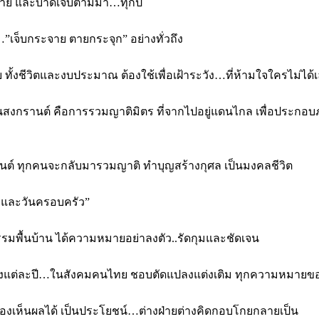
าย และบาดเจ็บตามมา…ทุกปี
ย…”เจ็บกระจาย ตายกระจุก” อย่างทั่วถึง
 ทั้งชีวิตและงบประมาณ ต้องใช้เพื่อเฝ้าระวัง…ที่ห้ามใจใครไม่ได้
สงกรานต์ คือการรวมญาติมิตร ที่จากไปอยู่แดนไกล เพื่อประกอบ
รานต์ ทุกคนจะกลับมารวมญาติ ทำบุญสร้างกุศล เป็นมงคลชีวิต
 และวันครอบครัว”
รมพื้นบ้าน ได้ความหมายอย่าลงตัว..รัดกุมและชัดเจน
งแต่ละปี…ในสังคมคนไทย ชอบตัดแปลงแต่งเติม ทุกความหมายขอ
ี่มองเห็นผลได้ เป็นประโยชน์…ต่างฝ่ายต่างคิดกอบโกยกลายเป็น