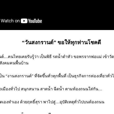
“วันสงกรานต์” ขอให้ทุกท่านโชคดี
…คนไทยเคยรับรู้ว่า เป็นพิธี รดน้ำดำหัว ขอพรจากพ่อแม่ เข้าวัดก
ในสังคมคนพื้นบ้าน
น “งานสงกรานต์” ที่จัดขึ้นทั่วทุกพื้นที่ เป็นธุรกิจการท่องเที่ยวทั่ว
มืองทั่วไป สนุกสนาน สาดน้ำ ฉีดน้ำ ตามท้องถนนใส่กัน…
ดเองทำเอง ด้วยฤทธิ์สุรา พาไปสู่…อุบัติเหตุทั่วไปบนท้องถนน