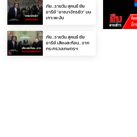
ภัย…รายวัน สุคนธ์ ชัย
อารีย์ “อาณาจักรยิว” บน
เกาะพะงัน
ภัย…รายวัน สุคนธ์ ชัย
อารีย์ เสียงสะท้อน…จาก
กระทรวงเกษตรฯ