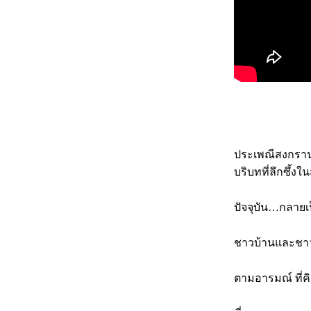
ประเพณีสงกรานต์
บริบทที่ลึกซึ้ง
ปัจจุบัน…กลายเป็
ชาวบ้านและชาวเ
ตามอารมณ์ ที่คิ