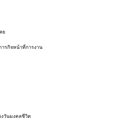
เลย
ภารกิจหน้าที่การงาน
งวันมงคลชีวิต