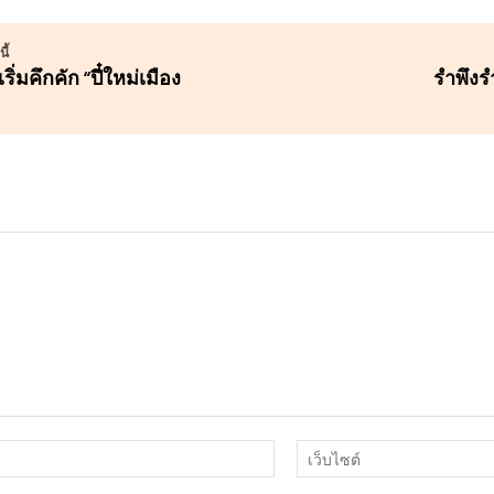
ี้
่มคึกคัก “ปี๋ใหม่เมือง
รำพึงร
อีเมล์*