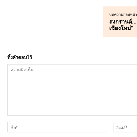
บทความก่อนหน้าน
สงกรานต์…เริ
เชียงใหม่”
ทิ้งคำตอบไว้
ความ
คิด
ชื่อ*
เห็น