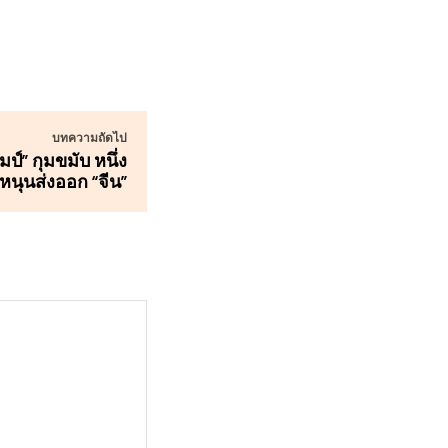
บทความถัดไป
มป์” กุมขมับ หนึ่ง
หนุนส่งออก “จีน”