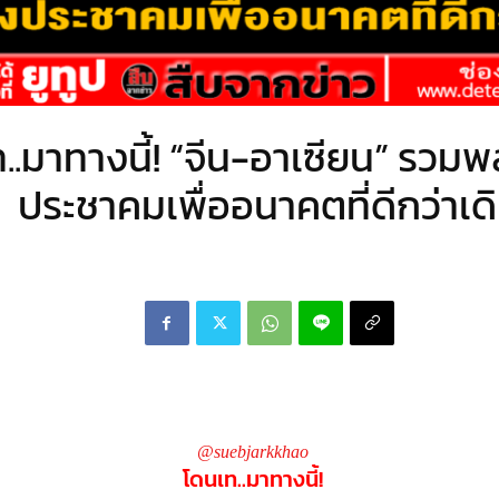
..มาทางนี้! “จีน-อาเซียน” รวมพล
ประชาคมเพื่ออนาคตที่ดีกว่าเด
@suebjarkkhao
โดนเท..มาทางนี้!