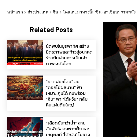
หน้าแรก
ต่างประเทศ
จีน
โดนเท..มาทางนี้! “จีน-อาเซียน” รวมพลัง
Related Posts
นัดพบในบูรพาทิศ สร้าง
มิตรภาพและก้าวสู่อนาคต
ร่วมกันผ่านการเป็นเจ้า
ภาพระดับโลก
“ยาดฝนชโลม” จน
“ดอกไม้ผลิบาน” ฟ้า
เหมาะ ภูมิได้ คนพร้อม
“จีน” พา “ไต้หวัน” กลับ
คืนแผ่นดินใหญ่
“เลือดข้นกว่าน้ำ” สาย
สัมพันธ์สองฟากฝั่ง และ
เหตุผลที่ ‘ไต้หวัน’ ไม่อาจ