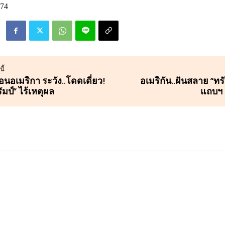
74
ี้
เตือนอเมริกา ระวัง..โดดเดี่ยว!
อเมริกัน..ฝันสลาย “ทรั
รัมป์” ไร้เหตุผล
แถบฯ 