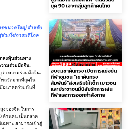
ยุค 90 เจาะกลุ่มลูกค้าคนไทย
การขนาดใหญ่ สำหรับ
ู่ห่วงโซ่การบริโภค
ลงหุ้นส่วนทาง
วามร่วมมือจีน-
อบต.เขาคันทรง เปิดการแข่งขัน
ว่า ความร่วมมือจีน-
กีฬาชุมชน “เขาคันทรง
ีพลวัตมากที่สุดใน
สัมพันธ์”ส่งเสริมให้เด็ก เยาวชน
มีอนาคตร่วมกันที่
และประชาชนมีนิสัยรักการเล่น
กีฬาและการออกกำลังกาย
นสูงของจีน ในการ
00 ล้านคน เป็นตลาด
์เฉพาะ สามารถเข้าสู่