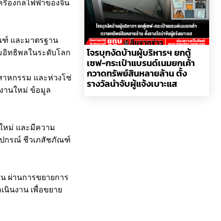
เครื่องกลไฟฟ้าของจีน
กณฑ์ และมาตรฐาน
โจรบุกงัดบ้านผู้บริหารฯ ยกตู้
่มอิทธิพลในระดับโลก
เซฟ-กระเป๋าแบรนด์เนมยกเค้า
กวาดทรัพย์สินหลายล้าน ตั้ง
ุตสาหกรรม และห่วงโซ่
รางวัลนำจับผู้แจ้งเบาะแส
งานใหม่ ข้อมูล
ิดใหม่ และมีความ
ุปกรณ์ ชีวเภสัชภัณฑ์
าชน ผ่านการขยายการ
เนินงาน เพื่อขยาย