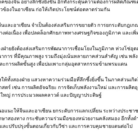
คของจีน อย่างลึกซึ้งยิ่งขึ้น อีกทั้งกระตุ้นความต้องการผลิตภัณฑ์
่ยวข้องในอาเซียน ก่อให้เกิดประโยชน์ต่อตลาดร่วมกัน
 จีนและอาเซียน จำเป็นต้องส่งเสริมการขยายตัว การยกระดับกฎเ
่างต่อเนื่อง เพื่อปลดล็อกศักยภาพทางเศรษฐกิจของภูมิภาค และเพิ
สองฝ่ายยังต้องส่งเสริมการพัฒนาการเชื่อมโยงในภูมิภาค ห่วงโซ่อ
การ ที่มีคุณภาพสูง รวมถึงมุ่งเน้นหลายภาคส่วนสำคัญ เช่น พลัง
 และการผลิตขั้นสูง เพื่อบ่มเพาะกลุ่มอุตสาหกรรมข้ามพรมแดน
ให้ทั้งสองฝ่าย แสวงหาความร่วมมือที่ลึกซึ้งยิ่งขึ้น ในภาคส่วนเก
าสตร์ เช่น การผลิตอัจฉริยะ การจัดเก็บพลังงานใหม่ และการผลิตอ
ดใหญ่ การประมวลผลคลาวด์ และปัญญาประดิษฐ์
เสนอแนะให้จีนและอาเซียน ยกระดับการแลกเปลี่ยน ระหว่างประช
ึกษาสองทาง กระชับความร่วมมือของหน่วยงานคลังสมอง อีกทั้งดำ
 และปรับปรุงขั้นตอนเกี่ยวกับวีซ่า และการควบคุมชายแดนต่อไป