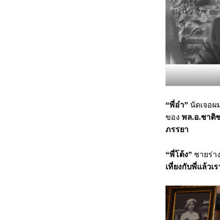
“พี่อ๋า”
นัดเจอผม
ของ
พล.อ.ชาติ
ภรรยา
“พี่โต้ง”
ชายร่าง
เที่ยงกับพี่แล้วเ