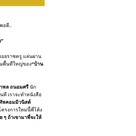
พอดี..
บ”
อซอยราชครู แล่นผ่าน
ดในพื้นที่ใหญ่ของ
“บ้าน
 กำพล ถนอมศรี
นัก
ันที เราจะทำหนังสือ
ัพคอมมิวนิสต์
ครงการใหม่นี้พี่โต้ง
ย ๆ ถ้าเขามาพี่จะให้