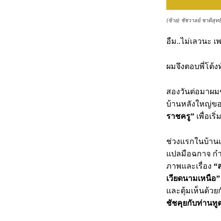
(ซ้าย) ชัชวาลย์ ชาติสุท
อืม..ไม่เลวนะ 
ผมจึงตอบพี่โต้ง
สองวันต่อมาผมขั
บ้านหลังใหญ่ขอ
ราชครู”
เพื่อเริ
ช่วงแรกในบ้านเร
แปลมือฉกาจ กำล
ภาพและเรื่อง
“
เวียดนามเหนือ
และตุ้มเห็นด้วย
ชัชคุยกับท่านทู