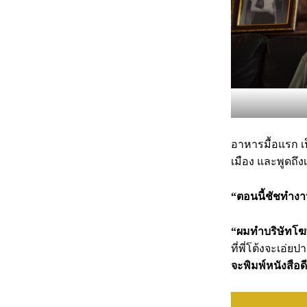
อาหารมื้อแรก เ
เมือง และพูดถึ
“ตอนนี้ชัชทำง
“ผมทำบริษัทโฆษ
ที่พี่โต้งจะเอ่ย
จะพิมพ์หนังสือด