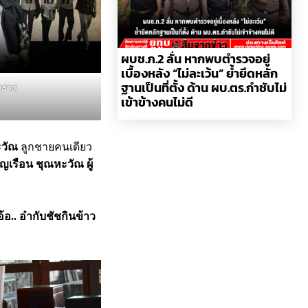
ผบช.ภ.2 ลั่น หากพบตำรวจอยู่
เบื้องหลัง “ไม่ละเว้น” ย้ำยึดหลัก
ฐานเป็นที่ตั้ง ด้าน ผบ.ตร.กำชับไม่
าธาร
เข้าข้างคนไม่ดี
ะวัณ
ลูกชายคนเดียว
ุญเรือน ชุณหะวัณ ผู้
อ้อ.. อ๋ากับชัชกินข้าว