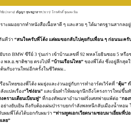
ธิชัย (กลาง)
ธัญญา ชุนชฎาธาร
(ขวา) ไกรศักดิ์ ชุณหะวัณ
เพราะผมอยากทำหนังสือเนื้อหาดี ๆ และสวย ๆ ได้มาตรฐานสากลอยู่
ทันทีว่า
“สนใจครับพี่โต้ง แต่ผมขอกลับไปคุยกับเพื่อน ๆ ก่อนนะครั
บรถ BMW ซีรีย์ 3 รุ่นเก่า เข้าบ้านเลขที่ 92 พหลโยธินซอย 5 หรื
ง พล.อ.ชาติชาย ตรงไปที่
“บ้านเรือนไทย”
ของพี่โต้ง ซึ่งอยู่ลึกสุ
่มต้นกับงานใหม่อีกครั้งในชีวิตผม..
ือนไทยของพี่โต้ง ผมยุ่งและง่วนอยู่กับการทำอาร์ตเวิร์คที่ “
ตุ้ม”
ังแปลเรื่อง
“ไซ่ง่อน”
และนั่นทำให้ผมฉุกนึกถึงโครงการใหม่ขึ้นท
สงครามเดียนเบียนฟู”
ที่กองทัพมหาอำนาจฝรั่งเศสพ่ายแพ้ต่อ “
กองท
”
อย่างยับเยิน ถึงกับต้องเผ่นป่าราบยกกำลังพลหนีกลับเมืองน้ำหอม โ
กับผมพี่โต้งได้บอกกับผมว่า
“ท่านทูตเอกเวียดนามชอบมาเยี่ยมพี่บ่อ
ตเลย”