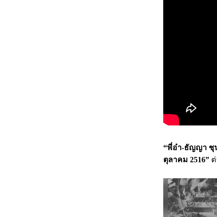
“พี่อ๋า-ธัญญา 
ตุลาคม 2516”
ต