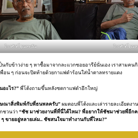
ไกรศักดิ์ ชุณหะวัณ
ไกรศักดิ์ ชุณห
ป็นกับข้าวง่าย ๆ หาซื้อมาจากละแวกซอยอารีย์นั่นเอง เราสามคนกิ
งเพื่อน ๆ ก่อนจะปิดท้ายด้วยกาแฟดำร้อนใส่น้ำตาลทรายแดง
านอะไร?”
พี่โต้งถามขึ้นหลังซดกาแฟดำอึกใหญ่
ณาสิ่งพิมพ์กับพี่ธนพลครับ”
ผมตอบพี่โต้งและเล่ารายละเอียดงาน
ปากชวนว่า
“ชัช มาช่วยงานพี่ที่นี่ได้ไหม? พี่อยากให้ชัชมาช่วยพี่อีก
ี ๆ ขายอยู่หลายเล่ม.. ชัชสนใจมาทำงานกับพี่ไหม?”