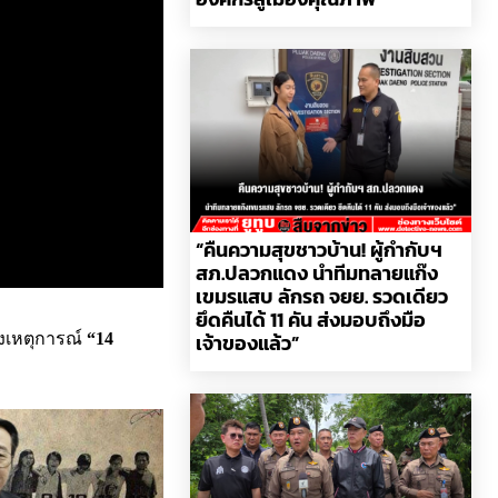
“คืนความสุขชาวบ้าน! ผู้กำกับฯ
สภ.ปลวกแดง นำทีมทลายแก๊ง
เขมรแสบ ลักรถ จยย. รวดเดียว
ยึดคืนได้ 11 คัน ส่งมอบถึงมือ
เจ้าของแล้ว”
ลังเหตุการณ์
“
14