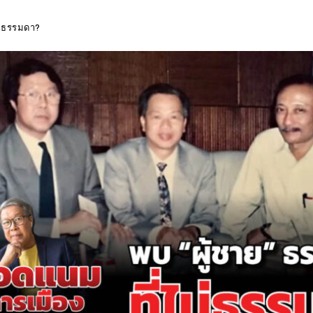
ม่ธรรมดา?