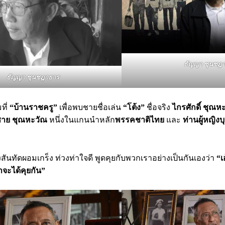
ธัญญา ชุนชฎ
ธัญญา ชุนชฎาธาร
ที่
“บ้านราชครู”
เพื่อพบชายชื่อเล่น
“โต้ง”
ชื่อจริง
ไกรศักดิ์ ชุณห
ชาย ชุณหะวัณ
หนึ่งในแกนนำหลัก
พรรคชาติไทย
และ
ท่านผู้หญิงบ
สันทัดผอมเกร็ง ท่วงท่าใจดี พูดคุยกับพวกเราอย่างเป็นกันเองว่า
“เ
ราจะได้คุยกัน”