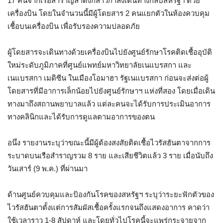
17 คนจากเรือสำราญลำดังกล่าวกำลังเดินทางกลับสหรัฐฯ ด้วย
เครื่องบิน โดยในจำนวนนี้มีผู้โดยสาร 2 คนแยกตัวในห้องควบคุม
เชื้อบนเครื่องบิน เพื่อรับรองความปลอดภัย
ผู้โดยสารจะเดินทางด้วยเครื่องบินไปยังศูนย์รักษาโรคติดเชื้ออุบัติ
ใหม่ระดับภูมิภาคที่ศูนย์แพทย์มหาวิทยาลัยเนแบรสกา และ
เนแบรสกา เมดิซีน ในเมืองโอมาฮา รัฐเนแบรสกา ก่อนจะส่งต่อผู้
โดยสารที่มีอาการเล็กน้อยไปยังศูนย์รักษาฯ แห่งที่สอง โดยเมื่อเดิน
ทางมาถึงสถานพยาบาลแล้ว แต่ละคนจะได้รับการประเมินอาการ
ทางคลินิกและได้รับการดูแลตามอาการของตน
อนึ่ง รายงานระบุว่าขณะนี้มีผู้ต้องสงสัยติดเชื้อไวรัสฮันตาจากการ
ระบาดบนเรือสำราญรวม 8 ราย และเสียชีวิตแล้ว 3 ราย เมื่อนับถึง
วันเสาร์ (9 พ.ค.) ที่ผ่านมา
ด้านศูนย์ควบคุมและป้องกันโรคของสหรัฐฯ ระบุว่าระยะฟักตัวของ
ไวรัสฮันตาตั้งแต่การสัมผัสเชื้อครั้งแรกจนถึงแสดงอาการ คาดว่า
ใช้เวลาราว 1-8 สัปดาห์ และโดยทั่วไปโรคนี้จะแพร่กระจายจาก