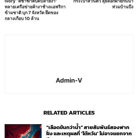
Ivory “คชาฆาตปิดปลายงา”
กระเป๋าส่วนตัว ลุยลอกฝายกั้นน้ำ
ทลายเครือข่ายค้างาช้างแอฟริกา
ท่วมบ้านบึง
ข้ามชาติ บุก 7 จังหวัด ยึดของ
กลางเกือบ 10 ล้าน
Admin-V
RELATED ARTICLES
“เลือดข้นกว่าน้ำ” สายสัมพันธ์สองฟาก
ฝั่ง และเหตุผลที่ ‘ไต้หวัน’ ไม่อาจแยกจาก