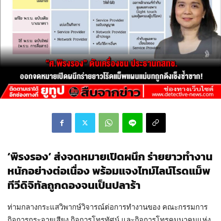
‘พิรงรอง’ ส่งจดหมายเปิดผนึก ร่ายยาวทำงาน
หนักอย่างต่อเนื่อง พร้อมแจงไทม์ไลน์โรดแม็พ
ทีวีดิจิทัลถูกดองจนเป็นปลาร้า
ท่ามกลางกระแสวิพากษ์วิจารณ์ต่อการทำงานของ คณะกรรมการ
กิจการกระจายเสียง กิจการโทรทัศน์ และกิจการโทรคมนาคมแห่ง