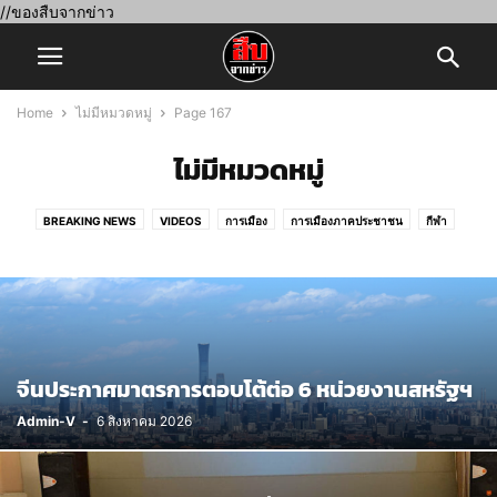
//ของสืบจากข่าว
Home
ไม่มีหมวดหมู่
Page 167
ไม่มีหมวดหมู่
BREAKING NEWS
VIDEOS
การเมือง
การเมืองภาคประชาชน
กีฬา
ข่าวประชาสัมพันธ์
คอลัมนิสต์
ซุปเปอร์บันเทิง
ต่างประเทศ
ท้องถิ่น
ภูมิภาค
ศิลปวัฒนธรรม
สถาบันพระมหากษัตริย์
สังคมสืบจากข่าว
สิ่งแวดล้อม
สืบสานพระดี
สืบเศรษฐกิจ
อาชญากรรม
เปิดตำนานพระ เครื่องรางของขลัง
ไม่มีหมวดหมู่
จีนประกาศมาตรการตอบโต้ต่อ 6 หน่วยงานสหรัฐฯ
Admin-V
-
6 สิงหาคม 2026