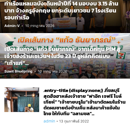
ท่าเรือแหลมฉบังเดินหน้าปีที่ 14 มอบงบ 3.15 ล้าน
บาท จ้างครูอังกฤษ ยกระดับเยาวชน 7 โรงเรียน
รอบท่าเรือ
Admin-V
-
10 กรกฎาคม 2026
เปิดเส้นทาง “แก้ว ธันยาภรณ์” จากเด็กทุน PIM สู่
เจ้าของร้านเซเว่นฯ ในวัย 23 ปี ชูหลักคิดแบบ
“เถ้าแก่”...
Suwit Bhudpring
-
10 กรกฎาคม 2026
.entry-title {display:none;} .ที่ชลบุรี
สุดฮือฮาหลังเจ้าชาย “ฟาอิก เจฟรี โบล์
เกียห์” “เจ้าชายบรูไน”เข้ามาตัดผมในร้าน
ตัดผมชายดังข้ามคืน หลังมาค้าแข้งใน
ไทย ให้กับทีม “ฉลามชล”...
admin
-
13 กุมภาพันธ์ 2022