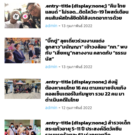
.entry-title {display:none;} “คิม ไทย
แลนด์ “ ไม่รอด…ติดโควิด-19 โพสต์เตือน
คนสัมผัสใกล้ชิดให้สังเกตอาการด้วย
admin
-
13 กุมภาพันธ์ 2022
“บิ๊กตู่” ลุยเดี่ยวร่วมงานแต่ง
ลูกสาว“มนัญญา” เข้าวงล้อม “ภท.” พบ
กับ “เสี่ยหนู”กลางงาน คลาดกับ “ธรรม
นัส”
admin
-
13 กุมภาพันธ์ 2022
.entry-title {display:none;} ส่งผู้
ต้องหาคนไทย 16 คน ตามหมายจับแก๊ง
คอลเซ็นเตอร์ในกัมพูชา รวม 22 คน มา
ดำเนินคดีในไทย
admin
-
12 กุมภาพันธ์ 2022
.entry-title {display:none;} สำรวจเด็ก
สระแก้วอายุ 5-11 ปี ประสงค์ฉีดวัคซีน
รอบแรกร้อยละ 61 เร่งทยอยฉีด