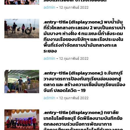
admin
-
12 กุมภาพันธ์ 2022
.entry-title {display:none;} พบน้ำมัน
ที่รั่วไหลกลางทะเลรอบ 2 พบเป็นคราบน้ำ
มันบางๆ ห่างฝั่ง 4 กม.ขณะนี้กำลังระดม
ทีมงานเรือของบริษัทฯ และเรือประมงใน
พื้นที่เร่งกำจัดคราบน้ำมันกลางทะเล
ระยอง
admin
-
12 กุมภาพันธ์ 2022
.entry-title {display:none;} จ.จันทบุรี
วางมาตรการป้องกันทุเรียนอ่อนออกสู่
ตลาด และ สร้างความเชื่อมั่นทุเรียนเมือง
จันท์ ปลอดโควิด – 19
admin
-
12 กุมภาพันธ์ 2022
.entry-title {display:none;} ทยาลัย
เทคโนโลยีชลบุรี จัดพิธีลงนามบันทึกข้อ
ตกลงความร่วมมือการพัฒนาการ
จัดการศึกษาด้วยเทคโนโลยีกับทางภาค