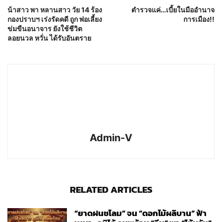
น้าสาว พา หลานสาว วัย 14 ร้อง
ตำรวจแค่…เบี้ยในมืออำนาจ
กองปราบฯ เร่งรัดคดี ถูก พ่อเลี้ยง
การเมือง!!
ข่มขืนอนาจาร ยังใช้ชีวิต
ลอยนวล หวั่น ได้รับอันตราย
Admin-V
RELATED ARTICLES
“ยาดฝนชโลม” จน “ดอกไม้ผลิบาน” ฟ้า